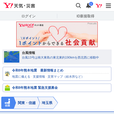
Yahoo!天気・災害
検索
通知
i
ログイン
ID新規取得
台風情報
台風13号は南大東島の東北東約190kmを西北西に移動中
令和8年熊本地震 最新情報まとめ
地震に備える
-
支援情報
-
災害マップ（給水所など）
令和8年熊本地震 緊急支援募金
関東・信越
埼玉県
全国