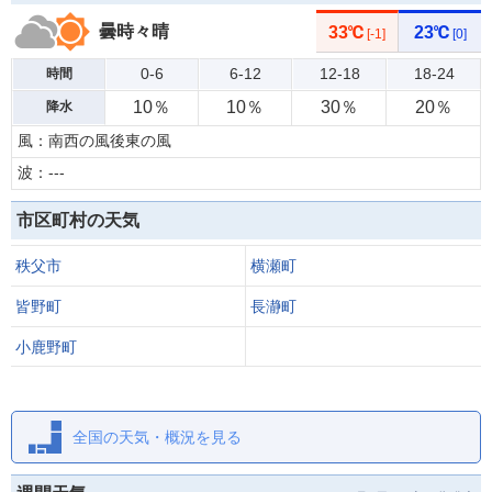
曇時々晴
33℃
23℃
[-1]
[0]
0-6
6-12
12-18
18-24
時間
10％
10％
30％
20％
降水
風：南西の風後東の風
波：---
市区町村の天気
秩父市
横瀬町
皆野町
長瀞町
小鹿野町
全国の天気・概況を見る