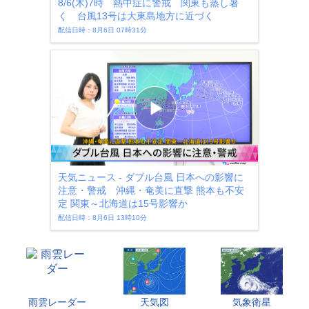
8/6(木)7時 熱中症に警戒 関東も蒸し暑
く 台風13号は大東島地方に近づく
配信日時：8月6日 07時31分
天気ニュース - ダブル台風 日本への影響に
注意・警戒 沖縄・奄美に直撃 熊本も不安
定 関東～北海道は15号影響か
配信日時：8月6日 13時10分
雨雲レーダー
天気図
気象衛星