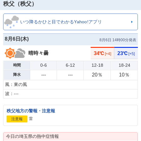
秩父（秩父）
いつ降るかひと目でわかるYahoo!アプリ
8月6日(
木
)
8月6日 14時00分発表
晴時々曇
34℃
23℃
[+4]
[+5]
0-6
6-12
12-18
18-24
時間
---
---
20％
10％
降水
風：東の風
波：---
秩父地方の警報・注意報
雷
注意報
今日の埼玉県の熱中症情報