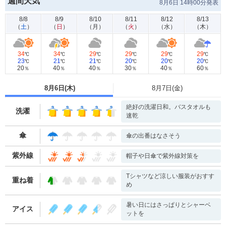
週間天気
8月6日 14時00分発表
8/8
8/9
8/10
8/11
8/12
8/13
（
土
）
（
日
）
（
月
）
（
火
）
（
水
）
（
木
）
34
34
29
29
29
29
℃
℃
℃
℃
℃
℃
23
21
21
20
20
20
℃
℃
℃
℃
℃
℃
20
40
40
30
40
60
％
％
％
％
％
％
8月6日(
木
)
8月7日(
金
)
絶好の洗濯日和。バスタオルも
洗濯
速乾
傘
傘の出番はなさそう
紫外線
帽子や日傘で紫外線対策を
Tシャツなど涼しい服装がおすす
重ね着
め
暑い日にはさっぱりとシャーベ
アイス
ットを