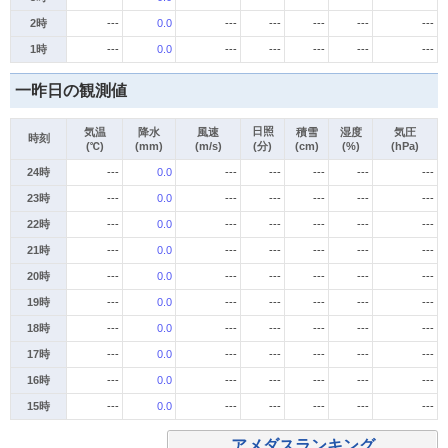
2時
---
0.0
---
---
---
---
---
1時
---
0.0
---
---
---
---
---
一昨日の観測値
日照
気温
降水
風速
積雪
湿度
気圧
時刻
(℃)
(mm)
(m/s)
(分)
(cm)
(%)
(hPa)
24時
---
0.0
---
---
---
---
---
23時
---
0.0
---
---
---
---
---
22時
---
0.0
---
---
---
---
---
21時
---
0.0
---
---
---
---
---
20時
---
0.0
---
---
---
---
---
19時
---
0.0
---
---
---
---
---
18時
---
0.0
---
---
---
---
---
17時
---
0.0
---
---
---
---
---
16時
---
0.0
---
---
---
---
---
15時
---
0.0
---
---
---
---
---
アメダスランキング