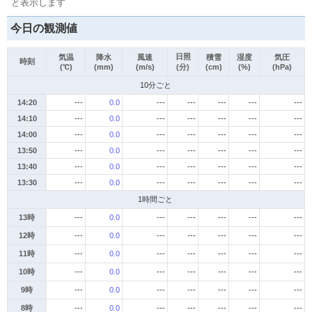
と表示します
今日の観測値
日照
気温
降水
風速
積雪
湿度
気圧
時刻
(℃)
(mm)
(m/s)
(分)
(cm)
(%)
(hPa)
10分ごと
14:20
---
0.0
---
---
---
---
---
14:10
---
0.0
---
---
---
---
---
14:00
---
0.0
---
---
---
---
---
13:50
---
0.0
---
---
---
---
---
13:40
---
0.0
---
---
---
---
---
13:30
---
0.0
---
---
---
---
---
1時間ごと
13時
---
0.0
---
---
---
---
---
12時
---
0.0
---
---
---
---
---
11時
---
0.0
---
---
---
---
---
10時
---
0.0
---
---
---
---
---
9時
---
0.0
---
---
---
---
---
8時
---
0.0
---
---
---
---
---