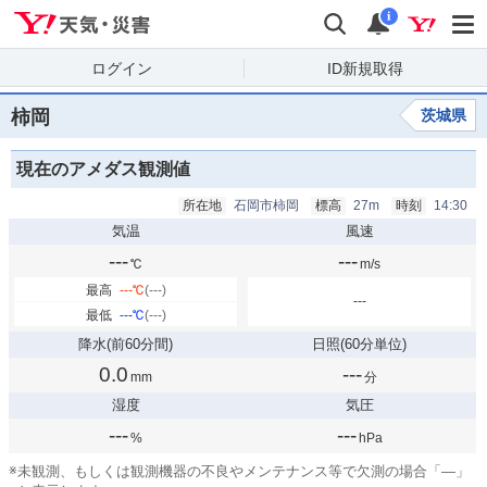
Yahoo!天気・災害
検索
通知
i
ログイン
ID新規取得
柿岡
茨城県
現在のアメダス観測値
所在地
石岡市柿岡
標高
27m
時刻
14:30
気温
風速
---
---
℃
m/s
最高
---
℃
(---)
---
最低
---
℃
(---)
降水
(前60分間)
日照
(60分単位)
0.0
---
mm
分
湿度
気圧
---
---
%
hPa
※
未観測、もしくは観測機器の不良やメンテナンス等で欠測の場合「—」