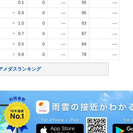
0.1
0
---
95
---
0.8
0
---
95
---
1.0
0
---
93
---
0.7
0
---
87
---
0.5
0
---
84
---
0.8
0
---
78
---
アメダスランキング