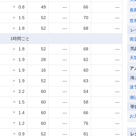
0.8
49
---
66
---
長
1.5
52
---
70
---
世
1.8
52
---
68
---
レ
1時間ごと
雨
気
1.8
52
---
68
---
天
1.9
28
---
62
---
ア
1.9
16
---
60
---
海
1.9
52
---
63
---
波
2.2
60
---
54
---
潮
1.5
60
---
58
---
季
1.4
60
---
66
---
お
1.2
60
---
76
---
0.9
52
---
81
---
レ