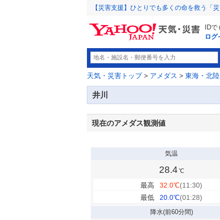
【災害支援】ひとりでも多くの命を救う「災
ID
ログ
天気・災害トップ
>
アメダス
>
東海・北陸
井川
現在のアメダス観測値
気温
28.4
℃
最高
32.0
℃
(11:30)
最低
20.0
℃
(01:28)
降水
(前60分間)