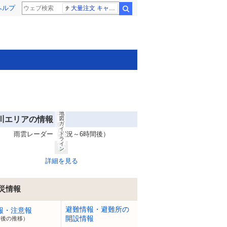
(C
ヘルプ
)
大量注文 キャンセル
検索
O
pe
n
St
re
et
M
ap
(C
)
LY
C
or
po
rat
io
n
8
Ya
月
ho
6
o!
日
地
川エリアの情報
1
図
ガ
6:
イ
0
雨雲レーダー（実況～6時間後）
ド
5
ラ
イ
ン
詳細を見る
災情報
避難情報・避難所の
報・注意報
開設情報
今後の推移）