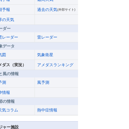
期予報
過去の天気
(外部サイト)
界の天気
ーダー
雲レーダー
雷レーダー
象データ
気図
気象衛星
メダス（実況）
アメダスランキング
と風の情報
予測
風予測
汐情報
節の情報
天気コラム
熱中症情報
ジャー施設