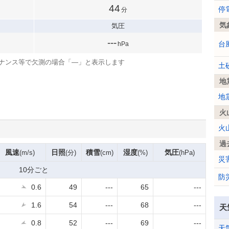
44
停
分
気
気圧
---
台
hPa
ナンス等で欠測の場合「—」と表示します
土
地
地
火
火
過
風速
日照
積雪
湿度
気圧
(m/s)
(分)
(cm)
(%)
(hPa)
災
10分ごと
防
0.6
49
---
65
---
1.6
54
---
68
---
天
0.8
52
---
69
---
天