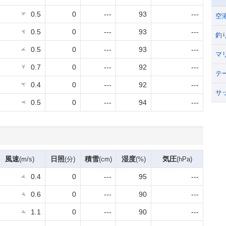
0.5
0
---
93
---
空
0.5
0
---
93
---
釣
0.5
0
---
93
---
マ
0.7
0
---
92
---
テ
0.4
0
---
92
---
サ
0.5
0
---
94
---
風速
日照
積雪
湿度
気圧
(m/s)
(分)
(cm)
(%)
(hPa)
0.4
0
---
95
---
0.6
0
---
90
---
1.1
0
---
90
---