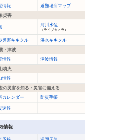
電情報
避難場所マップ
象災害
河川水位
風
（ライブカメラ）
砂災害キキクル
洪水キキクル
震・津波
震情報
津波情報
山噴火
山情報
去の災害を知る・災害に備える
害カレンダー
防災手帳
災速報
気情報
気予報
週間天気