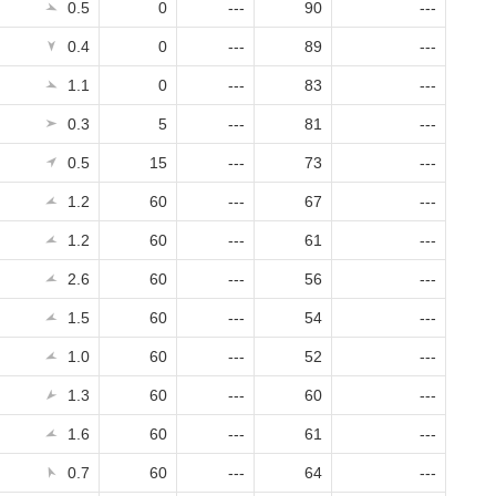
0.5
0
---
90
---
0.4
0
---
89
---
1.1
0
---
83
---
0.3
5
---
81
---
0.5
15
---
73
---
1.2
60
---
67
---
1.2
60
---
61
---
2.6
60
---
56
---
1.5
60
---
54
---
1.0
60
---
52
---
1.3
60
---
60
---
1.6
60
---
61
---
0.7
60
---
64
---