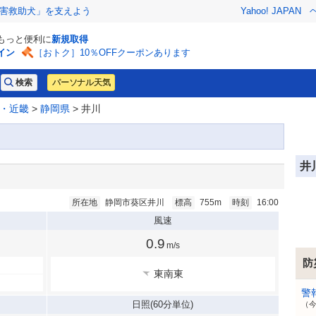
害救助犬」を支えよう
Yahoo! JAPAN
でもっと便利に
新規取得
イン
［おトク］10％OFFクーポンあります
パーソナル天気
・近畿
>
静岡県
> 井川
井
所在地
静岡市葵区井川
標高
755m
時刻
16:00
風速
0.9
m/s
防
東南東
警
日照
(60分単位)
（