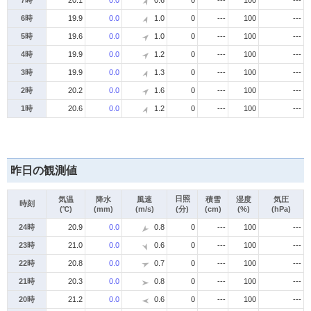
7時
20.1
0.0
0.6
0
---
100
---
6時
19.9
0.0
1.0
0
---
100
---
5時
19.6
0.0
1.0
0
---
100
---
4時
19.9
0.0
1.2
0
---
100
---
3時
19.9
0.0
1.3
0
---
100
---
2時
20.2
0.0
1.6
0
---
100
---
1時
20.6
0.0
1.2
0
---
100
---
昨日の観測値
日照
気温
降水
風速
積雪
湿度
気圧
時刻
(℃)
(mm)
(m/s)
(分)
(cm)
(%)
(hPa)
24時
20.9
0.0
0.8
0
---
100
---
23時
21.0
0.0
0.6
0
---
100
---
22時
20.8
0.0
0.7
0
---
100
---
21時
20.3
0.0
0.8
0
---
100
---
20時
21.2
0.0
0.6
0
---
100
---