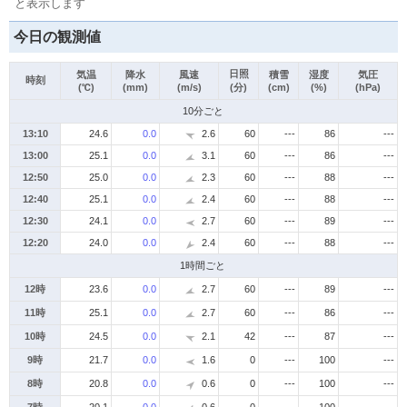
と表示します
今日の観測値
日照
気温
降水
風速
積雪
湿度
気圧
時刻
(℃)
(mm)
(m/s)
(分)
(cm)
(%)
(hPa)
10分ごと
13:10
24.6
0.0
2.6
60
---
86
---
13:00
25.1
0.0
3.1
60
---
86
---
12:50
25.0
0.0
2.3
60
---
88
---
12:40
25.1
0.0
2.4
60
---
88
---
12:30
24.1
0.0
2.7
60
---
89
---
12:20
24.0
0.0
2.4
60
---
88
---
1時間ごと
12時
23.6
0.0
2.7
60
---
89
---
11時
25.1
0.0
2.7
60
---
86
---
10時
24.5
0.0
2.1
42
---
87
---
9時
21.7
0.0
1.6
0
---
100
---
8時
20.8
0.0
0.6
0
---
100
---