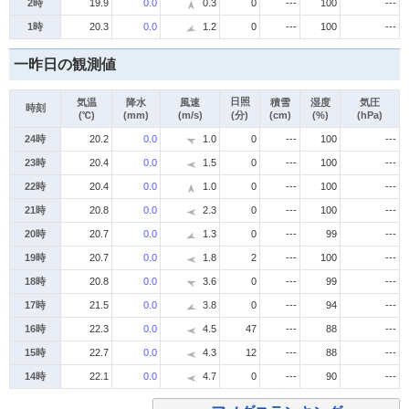
2時
19.9
0.0
0.3
0
---
100
---
1時
20.3
0.0
1.2
0
---
100
---
一昨日の観測値
日照
気温
降水
風速
積雪
湿度
気圧
時刻
(℃)
(mm)
(m/s)
(分)
(cm)
(%)
(hPa)
24時
20.2
0.0
1.0
0
---
100
---
23時
20.4
0.0
1.5
0
---
100
---
22時
20.4
0.0
1.0
0
---
100
---
21時
20.8
0.0
2.3
0
---
100
---
20時
20.7
0.0
1.3
0
---
99
---
19時
20.7
0.0
1.8
2
---
100
---
18時
20.8
0.0
3.6
0
---
99
---
17時
21.5
0.0
3.8
0
---
94
---
16時
22.3
0.0
4.5
47
---
88
---
15時
22.7
0.0
4.3
12
---
88
---
14時
22.1
0.0
4.7
0
---
90
---