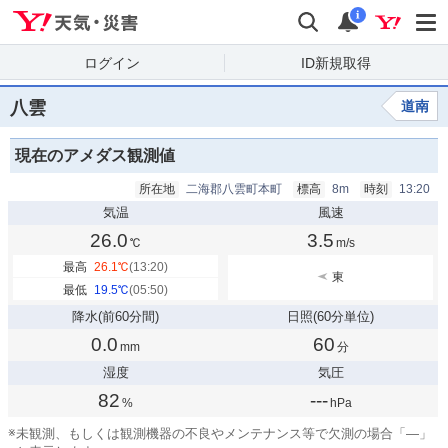
Yahoo!天気・災害
検索
通知
i
ログイン
ID新規取得
八雲
道南
現在のアメダス観測値
所在地
二海郡八雲町本町
標高
8m
時刻
13:20
気温
風速
26.0
3.5
℃
m/s
最高
26.1
℃
(13:20)
東
最低
19.5
℃
(05:50)
降水
(前60分間)
日照
(60分単位)
0.0
60
mm
分
湿度
気圧
82
---
%
hPa
※
未観測、もしくは観測機器の不良やメンテナンス等で欠測の場合「—」