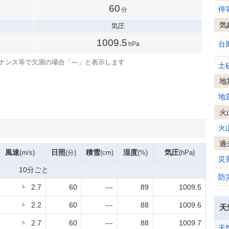
60
停
分
気
気圧
1009.5
台
hPa
ナンス等で欠測の場合「—」と表示します
土
地
地
火
火
過
風速
日照
積雪
湿度
気圧
(m/s)
(分)
(cm)
(%)
(hPa)
災
10分ごと
防
2.7
60
---
89
1009.5
2.2
60
---
88
1009.6
天
2.7
60
---
88
1009.7
天