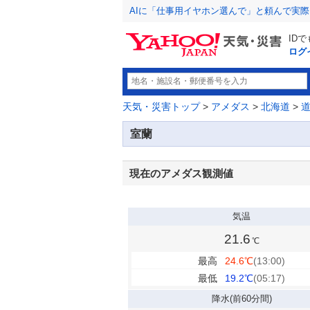
AIに「仕事用イヤホン選んで」と頼んで実
ID
ログ
天気・災害トップ
>
アメダス
>
北海道
>
室蘭
現在のアメダス観測値
気温
21.6
℃
最高
24.6
℃
(13:00)
最低
19.2
℃
(05:17)
降水
(前60分間)