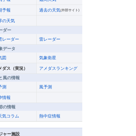
期予報
過去の天気
(外部サイト)
界の天気
ーダー
雲レーダー
雷レーダー
象データ
気図
気象衛星
メダス（実況）
アメダスランキング
と風の情報
予測
風予測
汐情報
節の情報
天気コラム
熱中症情報
ジャー施設