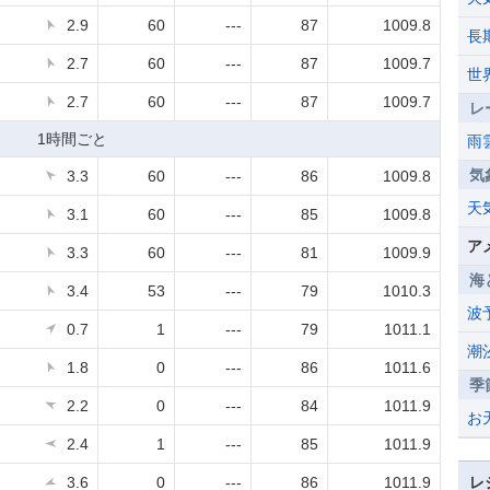
2.9
60
---
87
1009.8
長
2.7
60
---
87
1009.7
世
2.7
60
---
87
1009.7
レ
1時間ごと
雨
気
3.3
60
---
86
1009.8
天
3.1
60
---
85
1009.8
ア
3.3
60
---
81
1009.9
海
3.4
53
---
79
1010.3
波
0.7
1
---
79
1011.1
潮
1.8
0
---
86
1011.6
季
2.2
0
---
84
1011.9
お
2.4
1
---
85
1011.9
3.6
0
---
86
1011.9
レ