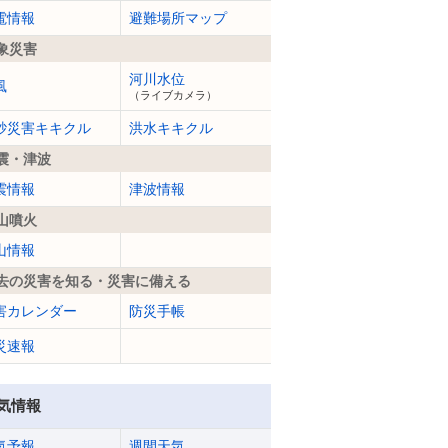
電情報
避難場所マップ
象災害
河川水位
風
（ライブカメラ）
砂災害キキクル
洪水キキクル
震・津波
震情報
津波情報
山噴火
山情報
去の災害を知る・災害に備える
害カレンダー
防災手帳
災速報
気情報
気予報
週間天気