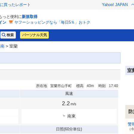
際に買ったレポート
Yahoo! JAPAN
でもっと便利に
新規取得
イン
ヤフーショッピングなら「毎日5％」おトク
パーソナル天気
道南
> 室蘭
室
所在地
室蘭市山手町
標高
40m
時刻
17:40
風速
2.2
m/s
防
南東
警
日照
(60分単位)
（