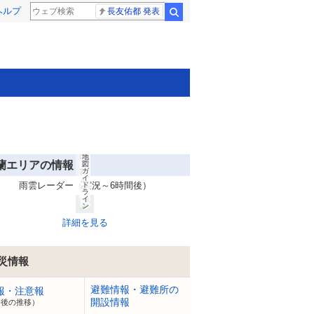
(C
ヘルプ
)
長友佑都 発表
検索
O
pe
n
St
re
et
M
ap
(C
)
LY
C
or
po
rat
io
n
8
Ya
月
ho
6
o!
日
地
蘭エリアの情報
1
図
ガ
7:
イ
4
雨雲レーダー（実況～6時間後）
ド
5
ラ
イ
ン
詳細を見る
災情報
避難情報・避難所の
報・注意報
開設情報
今後の推移）