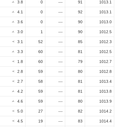
3.8
0
---
91
1013.1
4.1
0
---
92
1013.1
3.6
0
---
90
1013.0
3.0
1
---
90
1012.5
3.1
52
---
85
1012.3
3.3
60
---
81
1012.5
1.8
60
---
79
1012.7
2.8
59
---
80
1012.8
2.7
58
---
81
1013.4
4.2
59
---
81
1013.8
4.6
59
---
80
1013.9
5.0
27
---
82
1014.2
4.5
19
---
83
1014.4