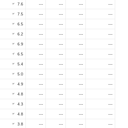
7.6
---
---
---
---
7.5
---
---
---
---
6.5
---
---
---
---
6.2
---
---
---
---
6.9
---
---
---
---
6.5
---
---
---
---
5.4
---
---
---
---
5.0
---
---
---
---
4.9
---
---
---
---
4.8
---
---
---
---
4.3
---
---
---
---
4.8
---
---
---
---
3.8
---
---
---
---