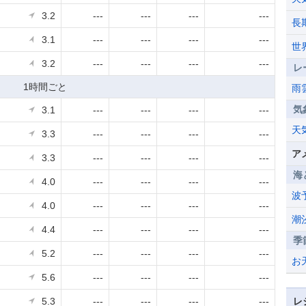
3.2
---
---
---
---
長
3.1
---
---
---
---
世
3.2
---
---
---
---
レ
1時間ごと
雨
気
3.1
---
---
---
---
天
3.3
---
---
---
---
ア
3.3
---
---
---
---
海
4.0
---
---
---
---
波
4.0
---
---
---
---
潮
4.4
---
---
---
---
季
5.2
---
---
---
---
お
5.6
---
---
---
---
5.3
---
---
---
---
レ