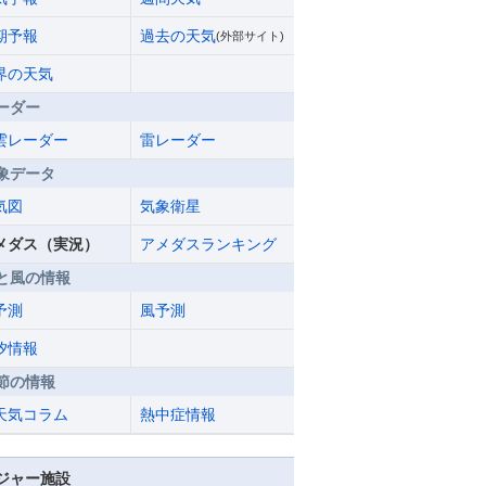
期予報
過去の天気
(外部サイト)
界の天気
ーダー
雲レーダー
雷レーダー
象データ
気図
気象衛星
メダス（実況）
アメダスランキング
と風の情報
予測
風予測
汐情報
節の情報
天気コラム
熱中症情報
ジャー施設