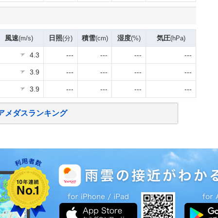
風速
日照
積雪
湿度
気圧
(m/s)
(分)
(cm)
(%)
(hPa)
4.3
---
---
---
---
3.9
---
---
---
---
3.9
---
---
---
---
アメダスランキング