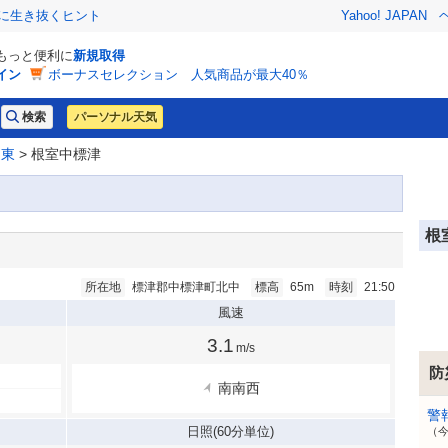
クに生き抜くヒント
Yahoo! JAPAN
でもっと便利に
新規取得
イン
ボーナスセレクション 人気商品が最大40％
パーソナル天気
道東
> 根室中標津
根
所在地
標津郡中標津町北中
標高
65m
時刻
21:50
風速
3.1
m/s
防
南南西
警
日照
(60分単位)
（