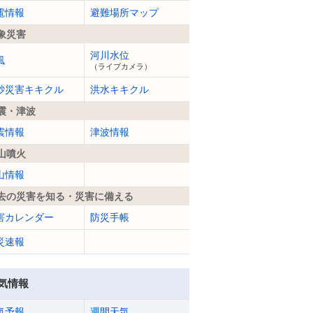
電情報
避難場所マップ
象災害
河川水位
風
（ライブカメラ）
砂災害キキクル
洪水キキクル
震・津波
震情報
津波情報
山噴火
山情報
去の災害を知る・災害に備える
害カレンダー
防災手帳
災速報
気情報
気予報
週間天気