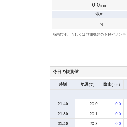
0.0
mm
湿度
---
%
※
未観測、もしくは観測機器の不良やメンテ
今日の観測値
時刻
気温
降水
(℃)
(mm)
21:40
20.0
0.0
21:30
20.1
0.0
21:20
20.3
0.0