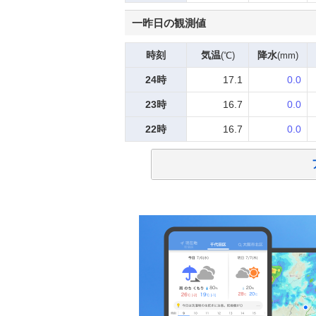
一昨日の観測値
時刻
気温
降水
(℃)
(mm)
24時
17.1
0.0
23時
16.7
0.0
22時
16.7
0.0