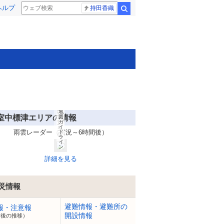
(C
ヘルプ
)
持田香織
検索
O
pe
n
St
re
et
M
ap
(C
)
LY
C
or
po
rat
io
n
8
Ya
月
ho
7
o!
日
地
室中標津エリアの情報
2
図
ガ
1:
イ
5
雨雲レーダー（実況～6時間後）
ド
0
ラ
イ
ン
詳細を見る
災情報
避難情報・避難所の
報・注意報
開設情報
今後の推移）