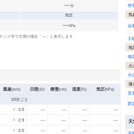
---
停
分
気
気圧
---
台
hPa
ナンス等で欠測の場合「—」と表示します
土
地
地
火
火
過
風速
日照
積雪
湿度
気圧
(m/s)
(分)
(cm)
(%)
(hPa)
災
10分ごと
防
3.0
---
---
---
---
2.9
---
---
---
---
天
3.0
---
---
---
---
天