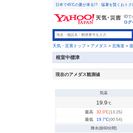
日本で45℃の夏が来る!? 猛暑を賢くおト
ID
ログ
天気・災害トップ
>
アメダス
>
北海道
>
根室中標津
現在のアメダス観測値
気温
19.9
℃
最高
32.0
℃
(13:25)
最低
19.7
℃
(00:54)
降水
(前60分間)