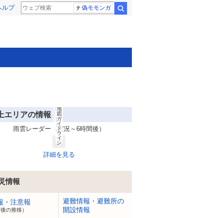
(C
ヘルプ
)
偽モモンガ
検索
O
pe
n
St
re
et
M
ap
(C
)
LY
C
or
po
rat
io
n
8
Ya
月
ho
8
o!
日
地
上エリアの情報
1
図
ガ
1:
イ
0
雨雲レーダー（実況～6時間後）
ド
5
ラ
イ
ン
詳細を見る
災情報
避難情報・避難所の
報・注意報
開設情報
今後の推移）