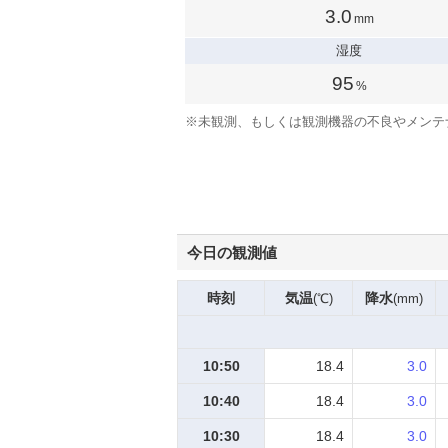
3.0
mm
湿度
95
%
※
未観測、もしくは観測機器の不良やメンテ
今日の観測値
時刻
気温
降水
(℃)
(mm)
10:50
18.4
3.0
10:40
18.4
3.0
10:30
18.4
3.0