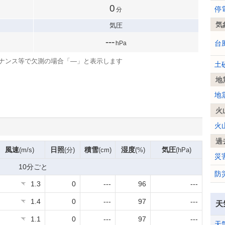
0
停
分
気
気圧
---
台
hPa
ナンス等で欠測の場合「—」と表示します
土
地
地
火
火
過
風速
日照
積雪
湿度
気圧
(m/s)
(分)
(cm)
(%)
(hPa)
災
10分ごと
防
1.3
0
---
96
---
1.4
0
---
97
---
天
1.1
0
---
97
---
天