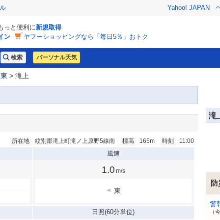
ル
Yahoo! JAPAN
でもっと便利に
新規取得
イン
ヤフーショッピングなら「毎日5％」おトク
パーソナル天気
道東
> 滝上
滝
所在地
紋別郡滝上町滝ノ上原野5線南
標高
165m
時刻
11:00
風速
1.0
m/s
防
東
警
日照
(60分単位)
（