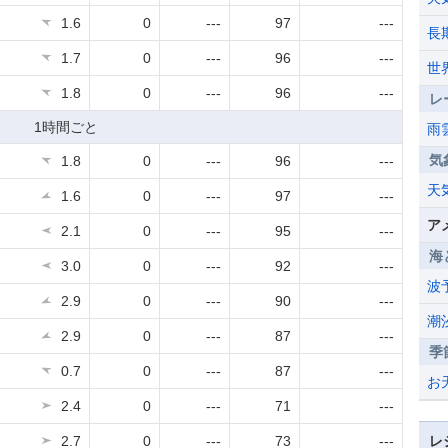
1.6
0
---
97
---
長
1.7
0
---
96
---
世
1.8
0
---
96
---
レ
1時間ごと
雨
気
1.8
0
---
96
---
天
1.6
0
---
97
---
ア
2.1
0
---
95
---
海
3.0
0
---
92
---
波
2.9
0
---
90
---
潮
2.9
0
---
87
---
季
0.7
0
---
87
---
お
2.4
0
---
71
---
2.7
0
---
73
---
レ