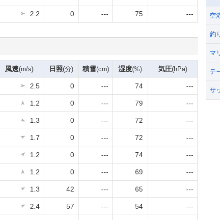
2.2
0
---
75
---
空
釣
マ
風速
日照
積雪
湿度
気圧
(m/s)
(分)
(cm)
(%)
(hPa)
テ
2.5
0
---
74
---
サ
1.2
0
---
79
---
1.3
0
---
72
---
1.7
0
---
72
---
1.2
0
---
74
---
1.2
0
---
69
---
1.3
42
---
65
---
2.4
57
---
54
---