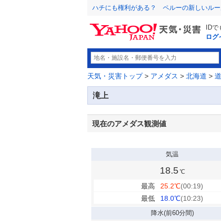
ハチにも権利がある？ ペルーの新しいルー
ID
ログ
天気・災害トップ
>
アメダス
>
北海道
>
滝上
現在のアメダス観測値
気温
18.5
℃
最高
25.2
℃
(00:19)
最低
18.0
℃
(10:23)
降水
(前60分間)