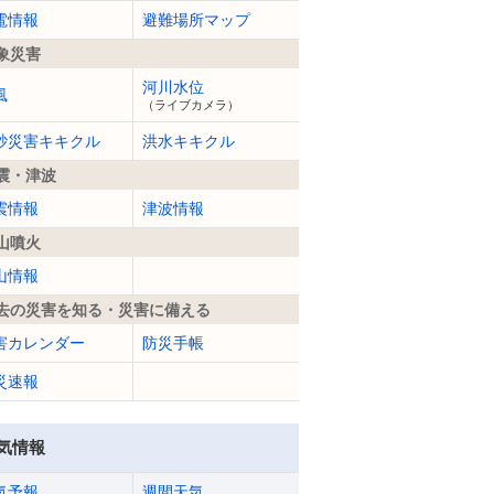
電情報
避難場所マップ
象災害
河川水位
風
（ライブカメラ）
砂災害キキクル
洪水キキクル
震・津波
震情報
津波情報
山噴火
山情報
去の災害を知る・災害に備える
害カレンダー
防災手帳
災速報
気情報
気予報
週間天気