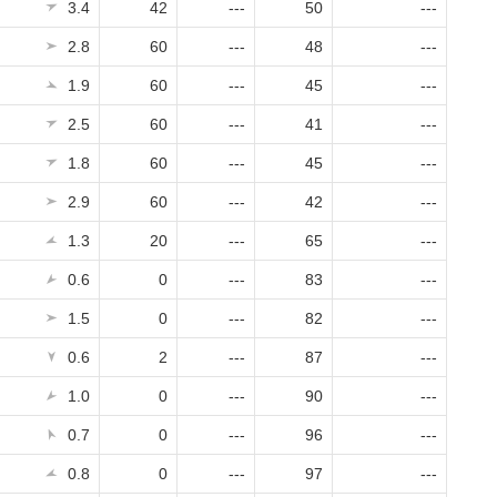
3.4
42
---
50
---
2.8
60
---
48
---
1.9
60
---
45
---
2.5
60
---
41
---
1.8
60
---
45
---
2.9
60
---
42
---
1.3
20
---
65
---
0.6
0
---
83
---
1.5
0
---
82
---
0.6
2
---
87
---
1.0
0
---
90
---
0.7
0
---
96
---
0.8
0
---
97
---