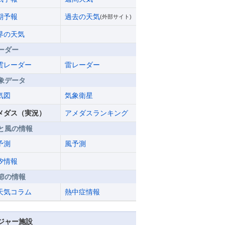
期予報
過去の天気
(外部サイト)
界の天気
ーダー
雲レーダー
雷レーダー
象データ
気図
気象衛星
メダス（実況）
アメダスランキング
と風の情報
予測
風予測
汐情報
節の情報
天気コラム
熱中症情報
ジャー施設