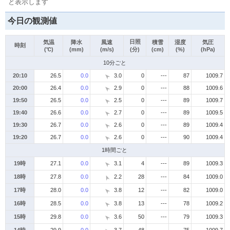
と表示します
今日の観測値
日照
気温
降水
風速
積雪
湿度
気圧
時刻
(℃)
(mm)
(m/s)
(分)
(cm)
(%)
(hPa)
10分ごと
20:10
26.5
0.0
3.0
0
---
87
1009.7
20:00
26.4
0.0
2.9
0
---
88
1009.6
19:50
26.5
0.0
2.5
0
---
89
1009.7
19:40
26.6
0.0
2.7
0
---
89
1009.5
19:30
26.7
0.0
2.6
0
---
89
1009.4
19:20
26.7
0.0
2.6
0
---
90
1009.4
1時間ごと
19時
27.1
0.0
3.1
4
---
89
1009.3
18時
27.8
0.0
2.2
28
---
84
1009.0
17時
28.0
0.0
3.8
12
---
82
1009.0
16時
28.5
0.0
3.8
13
---
78
1009.2
15時
29.8
0.0
3.6
50
---
79
1009.3