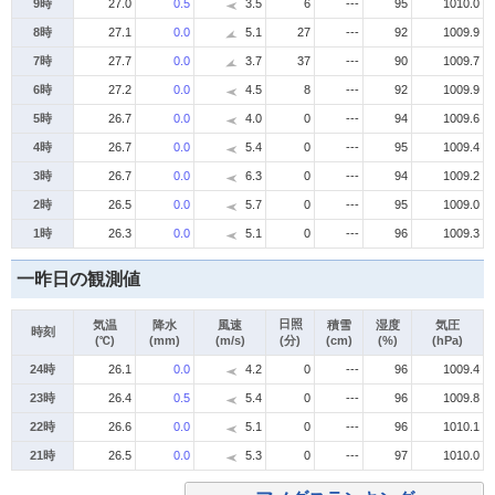
9時
27.0
0.5
3.5
6
---
95
1010.0
8時
27.1
0.0
5.1
27
---
92
1009.9
7時
27.7
0.0
3.7
37
---
90
1009.7
6時
27.2
0.0
4.5
8
---
92
1009.9
5時
26.7
0.0
4.0
0
---
94
1009.6
4時
26.7
0.0
5.4
0
---
95
1009.4
3時
26.7
0.0
6.3
0
---
94
1009.2
2時
26.5
0.0
5.7
0
---
95
1009.0
1時
26.3
0.0
5.1
0
---
96
1009.3
一昨日の観測値
日照
気温
降水
風速
積雪
湿度
気圧
時刻
(℃)
(mm)
(m/s)
(分)
(cm)
(%)
(hPa)
24時
26.1
0.0
4.2
0
---
96
1009.4
23時
26.4
0.5
5.4
0
---
96
1009.8
22時
26.6
0.0
5.1
0
---
96
1010.1
21時
26.5
0.0
5.3
0
---
97
1010.0