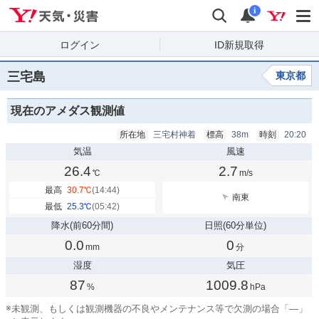
Yahoo!天気・災害
検索
通知
i
ログイン
ID新規取得
三宅島
東京都
現在のアメダス観測値
所在地
三宅村神着
標高
38m
時刻
20:20
気温
風速
26.4
2.7
℃
m/s
最高
30.7
℃
(14:44)
南東
最低
25.3
℃
(05:42)
降水
(前60分間)
日照
(60分単位)
0.0
0
mm
分
湿度
気圧
87
1009.8
%
hPa
※
未観測、もしくは観測機器の不良やメンテナンス等で欠測の場合「—」