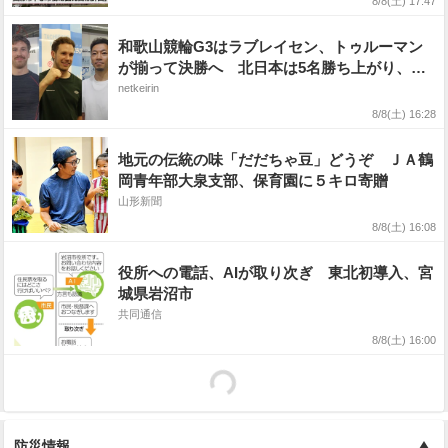
8/8(土) 17:47
和歌山競輪G3はラブレイセン、トゥルーマン
が揃って決勝へ 北日本は5名勝ち上がり、地
元勢は敗退
netkeirin
8/8(土) 16:28
地元の伝統の味「だだちゃ豆」どうぞ ＪＡ鶴
岡青年部大泉支部、保育園に５キロ寄贈
山形新聞
8/8(土) 16:08
役所への電話、AIが取り次ぎ 東北初導入、宮
城県岩沼市
共同通信
8/8(土) 16:00
防災情報