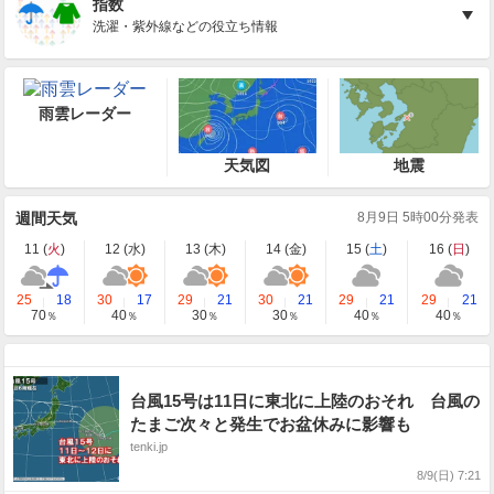
指数
洗濯・紫外線などの役立ち情報
雨雲レーダー
天気図
地震
週間天気
8月9日 5時00分発表
11 (
火
)
12 (
水
)
13 (
木
)
14 (
金
)
15 (
土
)
16 (
日
)
25
18
30
17
29
21
30
21
29
21
29
21
70
40
30
30
40
40
％
％
％
％
％
％
台風15号は11日に東北に上陸のおそれ 台風の
たまご次々と発生でお盆休みに影響も
tenki.jp
8/9(日) 7:21