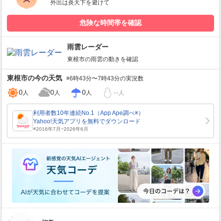
外出は炎天下を避けて
危険な時間帯を確認
雨雲レーダー
東根市
の雨雲の動きを確認
東根市
の今の天気
※6時43分〜7時43分の実況数
0
0
0
--
人
人
人
人