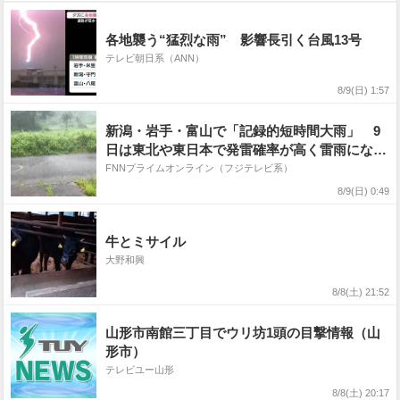
各地襲う“猛烈な雨” 影響長引く台風13号
テレビ朝日系（ANN）
8/9(日) 1:57
新潟・岩手・富山で「記録的短時間大雨」 9
日は東北や東日本で発雷確率が高く雷雨になる
見込み
FNNプライムオンライン（フジテレビ系）
8/9(日) 0:49
牛とミサイル
大野和興
8/8(土) 21:52
山形市南館三丁目でウリ坊1頭の目撃情報（山
形市）
テレビユー山形
8/8(土) 20:17