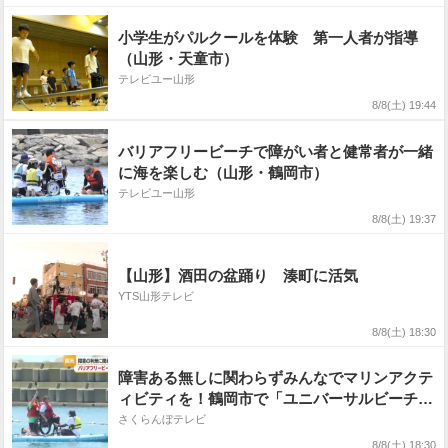
小学生がパルクールを体験 第一人者が指導
（山形・天童市）
テレビユー山形
8/8(土) 19:44
バリアフリービーチで障がい者と健常者が一緒
に海を楽しむ（山形・鶴岡市）
テレビユー山形
8/8(土) 19:37
【山形】酒田の盆踊り 湊町に活気
YTS山形テレビ
8/8(土) 18:30
障害ある無しに関わらずみんなでマリンアクテ
ィビティを！鶴岡市で「ユニバーサルビーチフ
ェス」 山形
さくらんぼテレビ
8/8(土) 18:30