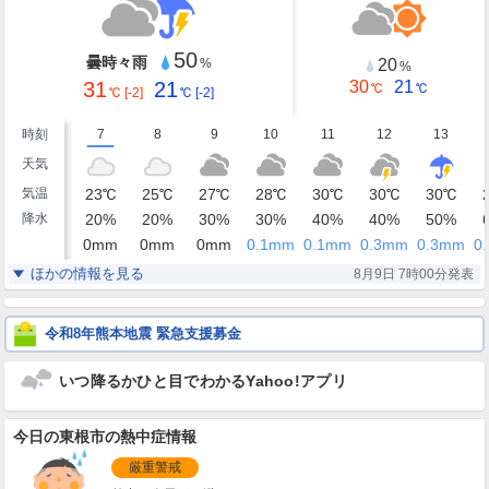
50
曇時々雨
20
%
%
31
21
30
21
℃
℃
℃
[-2]
℃
[-2]
時刻
7
8
9
10
11
12
13
天気
気温
23
℃
25
℃
27
℃
28
℃
30
℃
30
℃
30
℃
降水
20
%
20
%
30
%
30
%
40
%
40
%
50
%
0
mm
0
mm
0
mm
0.1
mm
0.1
mm
0.3
mm
0.3
mm
0.
湿度
94
84
79
73
68
67
69
%
%
%
%
%
%
%
ほかの情報を見る
8月9日 7時00分発表
静穏
北西
北西
北西
北西
北東
東
風
0
1
1
1
1
2
2
m/s
m/s
m/s
m/s
m/s
m/s
m/s
令和8年熊本地震 緊急支援募金
いつ降るかひと目でわかるYahoo!アプリ
今日の東根市の熱中症情報
厳重警戒