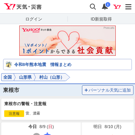
Yahoo!天気・災害
検索
通知
i
ログイン
ID新規取得
令和8年熊本地震 情報まとめ
全国
山形県
村山（山形）
東根市
パーソナル天気に追加
東根市の警報・注意報
雷、濃霧
注意報
今日
8/9 (
日
)
明日
8/10 (
月
)