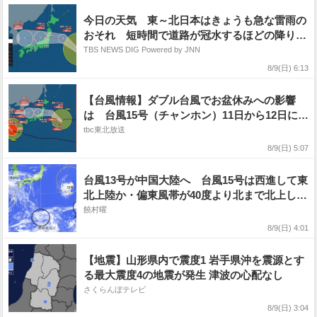
今日の天気 東～北日本はきょうも急な雷雨の
おそれ 短時間で道路が冠水するほどの降り方
に 台風15号はあさって11日（火・祝）ごろ東
TBS NEWS DIG Powered by JNN
北に上陸か
8/9(日) 6:13
【台風情報】ダブル台風でお盆休みへの影響
は 台風15号（チャンホン）11日から12日にか
けて東北〜関東直撃の可能性（9日午前3時現
tbc東北放送
在）
8/9(日) 5:07
台風13号が中国大陸へ 台風15号は西進して東
北上陸か・偏東風帯が40度より北まで北上した
異例の経路
饒村曜
8/9(日) 4:01
【地震】山形県内で震度1 岩手県沖を震源とす
る最大震度4の地震が発生 津波の心配なし
さくらんぼテレビ
8/9(日) 3:04