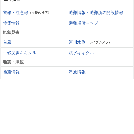
警報・注意報
避難情報・避難所の開設情報
（今後の推移）
停電情報
避難場所マップ
気象災害
台風
河川水位
（ライブカメラ）
土砂災害キキクル
洪水キキクル
地震・津波
地震情報
津波情報
火山噴火
火山情報
過去の災害を知る・災害に備える
災害カレンダー
防災手帳
防災速報