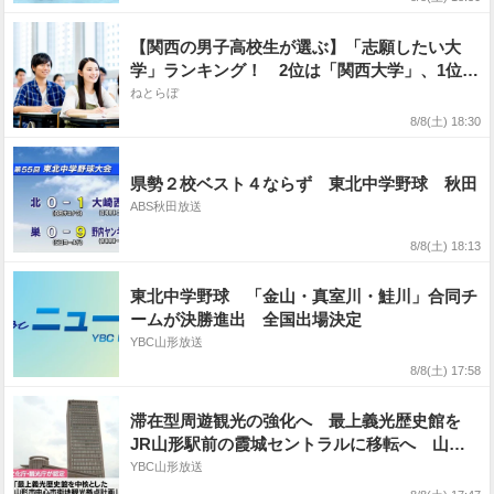
【関西の男子高校生が選ぶ】「志願したい大
学」ランキング！ 2位は「関西大学」、1位
は？
ねとらぼ
8/8(土) 18:30
県勢２校ベスト４ならず 東北中学野球 秋田
ABS秋田放送
8/8(土) 18:13
東北中学野球 「金山・真室川・鮭川」合同チ
ームが決勝進出 全国出場決定
YBC山形放送
8/8(土) 17:58
滞在型周遊観光の強化へ 最上義光歴史館を
JR山形駅前の霞城セントラルに移転へ 山形
市
YBC山形放送