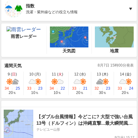
指数
洗濯・紫外線などの役立ち情報
雨雲レーダー
天気図
地震
週間天気
8月7日 15時00分発表
9 (
日
)
10 (
月
)
11 (
火
)
12 (
水
)
13 (
木
)
14 (
金
)
34
25
33
23
34
22
33
21
32
23
33
24
20
10
10
20
30
20
％
％
％
％
％
％
【ダブル台風情報】今どこに? 大型で強い台風
13号（ドルフィン）は沖縄直撃...最大瞬間風速
55 m/s 奄美・沖縄では暴風や高波などに厳
テレビユー山形
重に警戒 台風15号の今後はどうなる? 進路予
8/7(金) 15:17