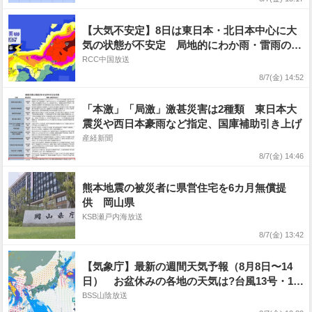
想・勢力を詳しく 全国の天気を画像で 気象
庁
【大気不安定】8日は東日本・北日本中心に大
気の状態が不安定 局地的にわか雨・雷雨の可
能性 落雷や突風 急な強雨に注意
RCC中国放送
8/7(金) 14:52
「本激」「局激」激甚災害は2種類 東日本大
震災や西日本豪雨など指定、国庫補助引き上げ
産経新聞
8/7(金) 14:46
熊本地震の被災者に県営住宅を6カ月無償提
供 岡山県
KSB瀬戸内海放送
8/7(金) 13:42
【気象庁】最新の週間天気予報（8月8日〜14
日） お盆休みの各地の天気は?台風13号・15
号の影響は…大しけ・警報級高潮などのおそれ
BSS山陰放送
も 進路予想・17日にかけての雨風シミュレー