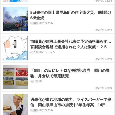
8/7(金) 13:33
ション【気象庁7日発表】
5日発生の岡山県早島町の住宅街火災、8棟焼け
6棟全焼
山陽新聞デジタル
8/7(金) 12:42
市職員が建設工事会社代表に予定価格漏らす…
官製談合容疑で逮捕された２人は親戚・２５年
度には計７件工事受注
読売新聞オンライン
8/7(金) 12:40
「888」の日にレトロな来訪記念券 岡山の野
馳、井倉駅で限定販売
朝日新聞
8/7(金) 12:30
過疎化が進む地域の魅力、ライスバーガーで発
信 岡山県津山市の加茂中3年生考案、14日の
夏祭りで初めて販売
山陽新聞デジタル