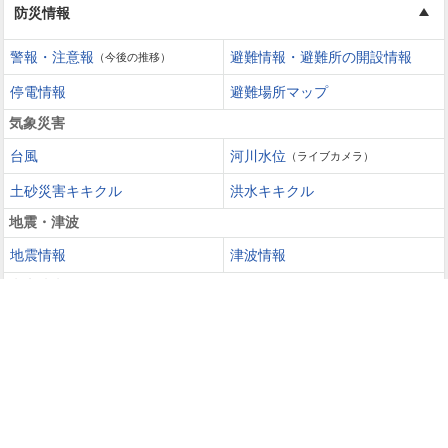
防災情報
警報・注意報
避難情報・避難所の開設情報
（今後の推移）
停電情報
避難場所マップ
気象災害
台風
河川水位
（ライブカメラ）
土砂災害キキクル
洪水キキクル
地震・津波
地震情報
津波情報
火山噴火
火山情報
過去の災害を知る・災害に備える
災害カレンダー
防災手帳
防災速報