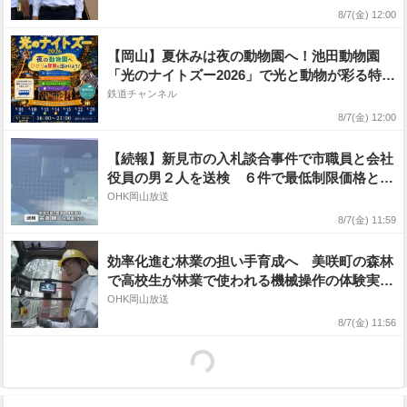
8/7(金) 12:00
【岡山】夏休みは夜の動物園へ！池田動物園
「光のナイトズー2026」で光と動物が彩る特別
な夜
鉄道チャンネル
8/7(金) 12:00
【続報】新見市の入札談合事件で市職員と会社
役員の男２人を送検 ６件で最低制限価格と同
額で落札【岡山】
OHK岡山放送
8/7(金) 11:59
効率化進む林業の担い手育成へ 美咲町の森林
で高校生が林業で使われる機械操作の体験実習
【岡山】
OHK岡山放送
8/7(金) 11:56