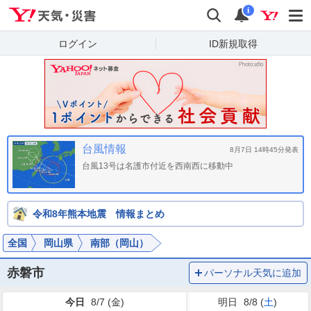
Yahoo!天気・災害
検索
通知
i
ログイン
ID新規取得
台風情報
8月7日 14時45分発表
台風13号は名護市付近を西南西に移動中
令和8年熊本地震 情報まとめ
全国
岡山県
南部（岡山）
赤磐市
パーソナル天気に追加
今日
8/7 (
金
)
明日
8/8 (
土
)