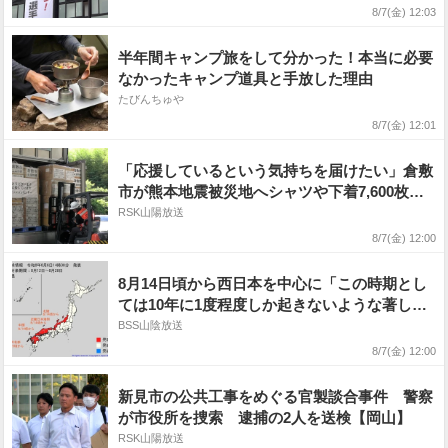
8/7(金) 12:03
半年間キャンプ旅をして分かった！本当に必要
なかったキャンプ道具と手放した理由
たびんちゅや
8/7(金) 12:01
「応援しているという気持ちを届けたい」倉敷
市が熊本地震被災地へシャツや下着7,600枚余
りなど支援【岡山】
RSK山陽放送
8/7(金) 12:00
8月14日頃から西日本を中心に「この時期とし
ては10年に1度程度しか起きないような著しい
高温」となる可能性が高まっている…気象庁が
BSS山陰放送
「高温に関する早期天候情報」発表
8/7(金) 12:00
新見市の公共工事をめぐる官製談合事件 警察
が市役所を捜索 逮捕の2人を送検【岡山】
RSK山陽放送