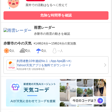
屋外での活動はなるべく控えて
危険な時間帯を確認
雨雲レーダー
赤磐市
の雨雲の動きを確認
赤磐市
の今の天気
※14時24分〜15時24分の実況数
0
0
0
--
人
人
人
人