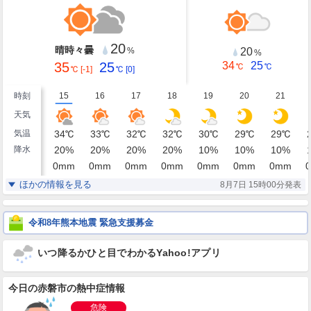
20
晴時々曇
20
%
%
35
25
34
25
℃
℃
℃
[-1]
℃
[0]
時刻
15
16
17
18
19
20
21
天気
気温
34
℃
33
℃
32
℃
32
℃
30
℃
29
℃
29
℃
降水
20
%
20
%
20
%
20
%
10
%
10
%
10
%
0
mm
0
mm
0
mm
0
mm
0
mm
0
mm
0
mm
0
湿度
59
62
63
66
69
74
77
%
%
%
%
%
%
%
ほかの情報を見る
8月7日 15時00分発表
東南東
南東
南東
南東
南東
東南東
南東
風
3
4
4
3
2
2
2
m/s
m/s
m/s
m/s
m/s
m/s
m/s
令和8年熊本地震 緊急支援募金
いつ降るかひと目でわかるYahoo!アプリ
今日の赤磐市の熱中症情報
危険