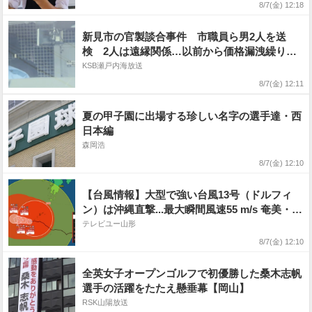
8/7(金) 12:18
新見市の官製談合事件 市職員ら男2人を送
検 2人は遠縁関係…以前から価格漏洩繰り返
していたか 岡山
KSB瀬戸内海放送
8/7(金) 12:11
夏の甲子園に出場する珍しい名字の選手達・西
日本編
森岡浩
8/7(金) 12:10
【台風情報】大型で強い台風13号（ドルフィ
ン）は沖縄直撃...最大瞬間風速55 m/s 奄美・沖
縄では暴風や高波などに厳重に警戒 線状降水
テレビユー山形
帯発生の可能性も 台風15号の今後はどうな
8/7(金) 12:10
る? 進路予想・勢力を詳しく 全国の天気を画
像で 気象庁
全英女子オープンゴルフで初優勝した桑木志帆
選手の活躍をたたえ懸垂幕【岡山】
RSK山陽放送