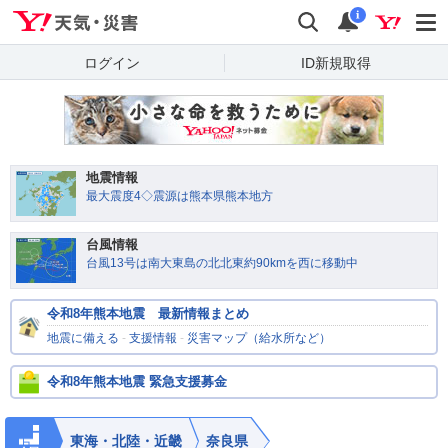
Yahoo!天気・災害
検索
通知
i
ログイン
ID新規取得
地震情報
最大震度4◇震源は熊本県熊本地方
台風情報
台風13号は南大東島の北北東約90kmを西に移動中
令和8年熊本地震 最新情報まとめ
地震に備える
-
支援情報
-
災害マップ（給水所など）
令和8年熊本地震 緊急支援募金
東海・北陸・近畿
奈良県