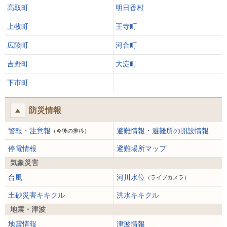
高取町
明日香村
上牧町
王寺町
広陵町
河合町
吉野町
大淀町
下市町
防災情報
警報・注意報
避難情報・避難所の開設情報
（今後の推移）
停電情報
避難場所マップ
気象災害
台風
河川水位
（ライブカメラ）
土砂災害キキクル
洪水キキクル
地震・津波
地震情報
津波情報