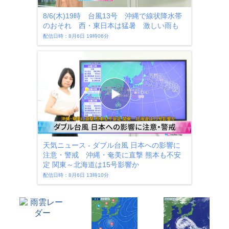
8/6(木)19時 台風13号 沖縄で線状降水帯
のおそれ 西・東日本は猛暑 激しい雨も
配信日時：8月6日 19時06分
天気ニュース - ダブル台風 日本への影響に
注意・警戒 沖縄・奄美に直撃 熊本も不安
定 関東～北海道は15号影響か
配信日時：8月6日 13時10分