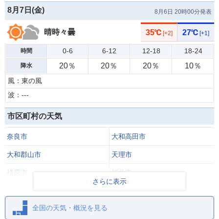
8月7日(
金
)
8月6日 20時00分発表
晴時々曇
35℃
27℃
[+2]
[+1]
0-6
6-12
12-18
18-24
時間
20％
20％
20％
10％
降水
風：東の風
波：---
市区町村の天気
奈良市
大和高田市
大和郡山市
天理市
橿原市
桜井市
さらに表示
五條市
御所市
全国の天気・概況を見る
生駒市
香芝市