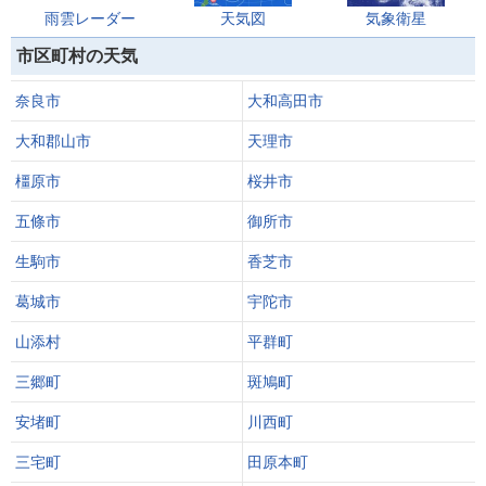
雨雲レーダー
天気図
気象衛星
市区町村の天気
奈良市
大和高田市
大和郡山市
天理市
橿原市
桜井市
五條市
御所市
生駒市
香芝市
葛城市
宇陀市
山添村
平群町
三郷町
斑鳩町
安堵町
川西町
三宅町
田原本町