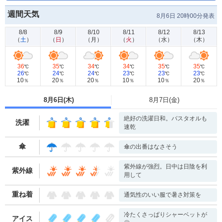
葛城市
宇陀市
週間天気
8月6日 20時00分発表
8/8
8/9
8/10
8/11
8/12
8/13
（
土
）
（
日
）
（
月
）
（
火
）
（
水
）
（
木
）
36
35
34
34
35
35
℃
℃
℃
℃
℃
℃
26
24
24
23
23
23
℃
℃
℃
℃
℃
℃
10
20
20
10
10
20
％
％
％
％
％
％
8月6日(
木
)
8月7日(
金
)
絶好の洗濯日和。バスタオルも
洗濯
速乾
傘
傘の出番はなさそう
紫外線が強烈。日中は日陰を利
紫外線
用して
重ね着
通気性のいい服で暑さ対策を
冷たくさっぱりシャーベットが
アイス