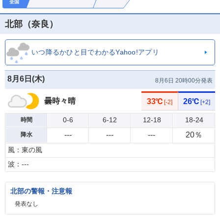
全国
北部（奈良）
いつ降るかひと目でわかるYahoo!アプリ
8月6日(
木
)
8月6日 20時00分発表
曇時々晴
33℃
26℃
[-2]
[+2]
0-6
6-12
12-18
18-24
時間
---
---
---
20％
降水
風：東の風
波：---
北部の警報・注意報
発表なし