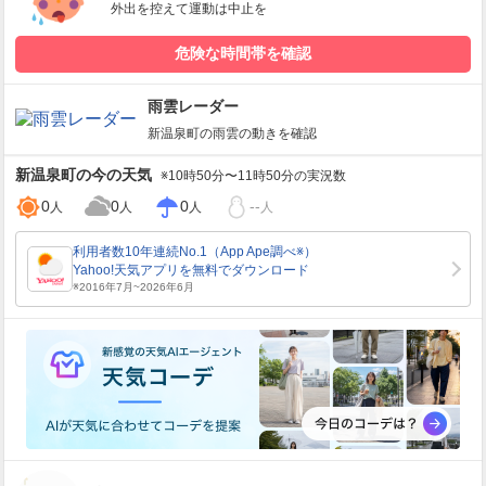
外出を控えて運動は中止を
危険な時間帯を確認
雨雲レーダー
新温泉町
の雨雲の動きを確認
新温泉町
の今の天気
※10時50分〜11時50分の実況数
0
0
0
--
人
人
人
人