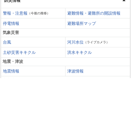
防災情報
警報・注意報
避難情報・避難所の開設情報
（今後の推移）
停電情報
避難場所マップ
気象災害
台風
河川水位
（ライブカメラ）
土砂災害キキクル
洪水キキクル
地震・津波
地震情報
津波情報
火山噴火
火山情報
過去の災害を知る・災害に備える
災害カレンダー
防災手帳
防災速報