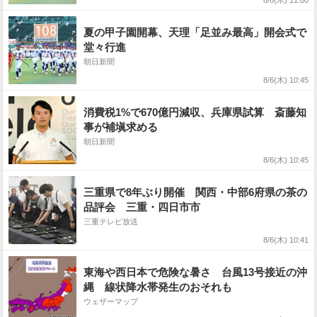
8/6(木) 11:00
夏の甲子園開幕、天理「足並み最高」開会式で
堂々行進
朝日新聞
8/6(木) 10:45
消費税1%で670億円減収、兵庫県試算 斎藤知
事が補塡求める
朝日新聞
8/6(木) 10:45
三重県で8年ぶり開催 関西・中部6府県の茶の
品評会 三重・四日市市
三重テレビ放送
8/6(木) 10:41
東海や西日本で危険な暑さ 台風13号接近の沖
縄 線状降水帯発生のおそれも
ウェザーマップ