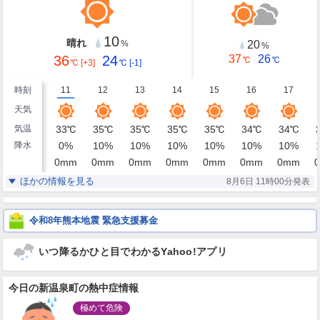
10
晴れ
20
%
%
36
24
37
26
℃
℃
℃
[+3]
℃
[-1]
時刻
11
12
13
14
15
16
17
天気
気温
33
℃
35
℃
35
℃
35
℃
35
℃
34
℃
34
℃
降水
0
%
10
%
10
%
10
%
10
%
10
%
10
%
0
mm
0
mm
0
mm
0
mm
0
mm
0
mm
0
mm
0
湿度
58
55
54
55
56
58
60
%
%
%
%
%
%
%
ほかの情報を見る
8月6日 11時00分発表
北北東
東北東
東北東
東北東
東北東
東北東
東北東
風
3
4
5
4
5
5
5
m/s
m/s
m/s
m/s
m/s
m/s
m/s
令和8年熊本地震 緊急支援募金
いつ降るかひと目でわかるYahoo!アプリ
今日の新温泉町の熱中症情報
極めて危険