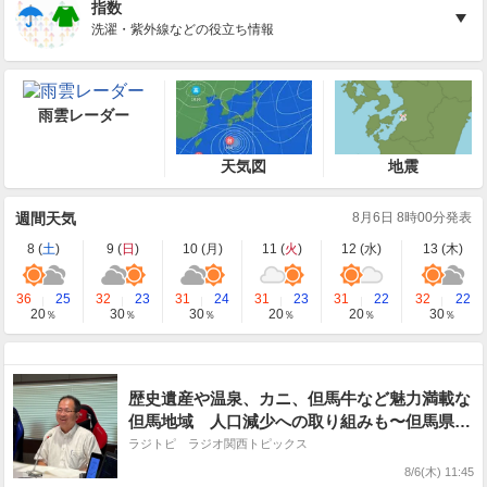
指数
洗濯・紫外線などの役立ち情報
雨雲レーダー
天気図
地震
週間天気
8月6日 8時00分発表
8 (
土
)
9 (
日
)
10 (
月
)
11 (
火
)
12 (
水
)
13 (
木
)
36
25
32
23
31
24
31
23
31
22
32
22
20
30
30
20
20
30
％
％
％
％
％
％
歴史遺産や温泉、カニ、但馬牛など魅力満載な
但馬地域 人口減少への取り組みも〜但馬県民
局長
ラジトピ ラジオ関西トピックス
8/6(木) 11:45