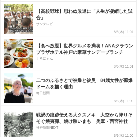
【高校野球】思わぬ敗退に「人生が凝縮した試
合」
サンテレビ
8/6(木) 11:04
【食べ放題】世界グルメを満喫！ANAクラウン
プラザホテル神戸の豪華サンデーブランチ
くろにゃん
8/6(木) 11:01
二つのふるさとで被爆と被災 84歳女性が原爆
ドームを描く理由
毎日新聞
8/6(木) 11:00
戦渦の痕跡伝える大クスノキ 大空から降りそ
そぐ焼夷弾、焼け跡いまも 兵庫・西宮神社
神戸新聞NEXT
8/6(木) 11:00