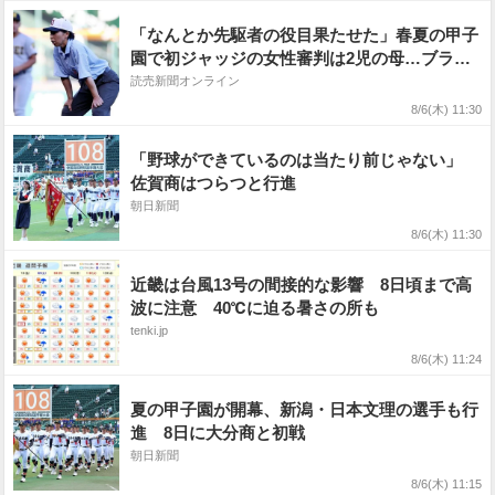
「なんとか先駆者の役目果たせた」春夏の甲子
園で初ジャッジの女性審判は2児の母…ブラン
ク10年経て
読売新聞オンライン
8/6(木) 11:30
「野球ができているのは当たり前じゃない」
佐賀商はつらつと行進
朝日新聞
8/6(木) 11:30
近畿は台風13号の間接的な影響 8日頃まで高
波に注意 40℃に迫る暑さの所も
tenki.jp
8/6(木) 11:24
夏の甲子園が開幕、新潟・日本文理の選手も行
進 8日に大分商と初戦
朝日新聞
8/6(木) 11:15