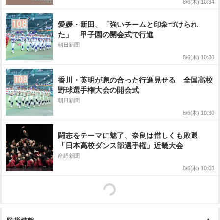
8/6(木) 10:34
愛媛・新田、「強いチームと印象づけられ
た」 甲子園の開会式で行進
朝日新聞
8/6(木) 10:30
香川・英明が息の合った行進見せる 全国高校
野球選手権大会の開会式
朝日新聞
8/6(木) 10:30
闘志をテーマに魅了、奈良は惜しくも敗退
「日本高校ダンス部選手権」近畿大会
産経新聞
8/6(木) 10:08