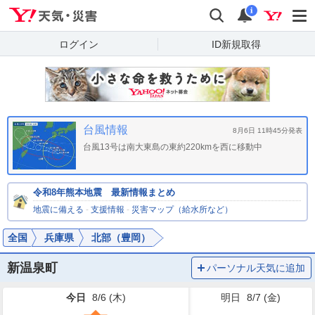
Yahoo!天気・災害
検索
通知
i
ログイン
ID新規取得
台風情報
8月6日 11時45分発表
台風13号は南大東島の東約220kmを西に移動中
令和8年熊本地震 最新情報まとめ
地震に備える
-
支援情報
-
災害マップ（給水所など）
全国
兵庫県
北部（豊岡）
新温泉町
パーソナル天気に追加
今日
8/6 (
木
)
明日
8/7 (
金
)