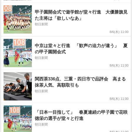
甲子園開会式で遊学館が堂々行進 大優勝旗見
た主将は「欲しいなあ」
朝日新聞
8/6(木) 11:00
中京は堂々と行進 「歓声の迫力が違う」 夏
の甲子園開会式
朝日新聞
8/6(木) 11:00
関西茶336点、三重・四日市で品評会 高まる
抹茶人気、高額取引も
朝日新聞
8/6(木) 11:00
「日本一目指して」 春夏連続の甲子園で花咲
徳栄の選手が堂々と行進
朝日新聞