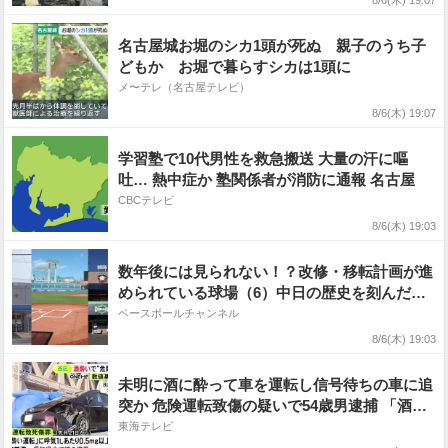
8/6(木) 19:07
名古屋城お堀のシカ1頭が死ぬ 親子のうち子
どもか お堀で暮らすシカは1頭に
メ〜テレ（名古屋テレビ）
8/6(木) 19:07
学習塾で10代男性を救急搬送 大量の汗に嘔
吐… 熱中症か 塾関係者が消防に通報 名古屋
CBCテレビ
8/6(木) 19:03
数年後には見られない！？改修・移転計画が進
められている球場（6）中日の歴史を刻んだ旧
一軍本拠地…名球場が迎える転換期
ベースボールチャンネル
8/6(木) 19:03
未明に酒に酔って車を運転し信号待ちの車に追
突か 危険運転致傷の疑いで54歳男逮捕 「酒酔
い」新基準を愛知で初適用
東海テレビ