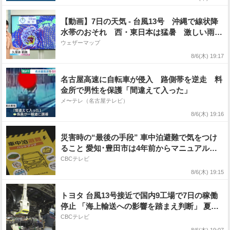
台風情報 6日午後7時10分】
【動画】7日の天気 - 台風13号 沖縄で線状降
水帯のおそれ 西・東日本は猛暑 激しい雨も
（6日19時更新）
ウェザーマップ
8/6(木) 19:17
名古屋高速に自転車が侵入 路側帯を逆走 料
金所で男性を保護「間違えて入った」
メ〜テレ（名古屋テレビ）
8/6(木) 19:16
災害時の“最後の手段” 車中泊避難で気をつけ
ること 愛知･豊田市は4年前からマニュアル作
成 最悪の場合死に至る「エコノミークラス症
CBCテレビ
候群」にならないために
8/6(木) 19:15
トヨタ 台風13号接近で国内9工場で7日の稼働
停止 「海上輸送への影響を踏まえ判断」 夏季
連休明けの17日から再開予定
CBCテレビ