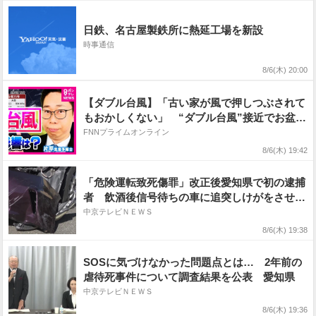
で 気象庁
日鉄、名古屋製鉄所に熱延工場を新設
時事通信
8/6(木) 20:00
【ダブル台風】「古い家が風で押しつぶされて
もおかしくない」 “ダブル台風”接近でお盆休
みに影響か 北日本・東日本は注意を 沖縄は
FNNプライムオンライン
7〜8日「最大瞬間風速55メートル」予想 台風
8/6(木) 19:42
13号・台風15号
「危険運転致死傷罪」改正後愛知県で初の逮捕
者 飲酒後信号待ちの車に追突しけがをさせた
疑い 愛知・西警察署
中京テレビＮＥＷＳ
8/6(木) 19:38
SOSに気づけなかった問題点とは… 2年前の
虐待死事件について調査結果を公表 愛知県
中京テレビＮＥＷＳ
8/6(木) 19:36