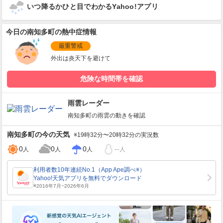
いつ降るかひと目でわかるYahoo!アプリ
今日の南知多町の熱中症情報
厳重警戒
外出は炎天下を避けて
危険な時間帯を確認
雨雲レーダー
南知多町
の雨雲の動きを確認
南知多町
の今の天気
※19時32分〜20時32分の実況数
0
0
0
--
人
人
人
人