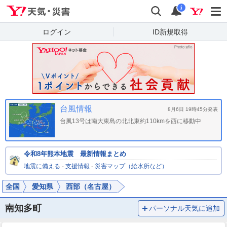
Yahoo!天気・災害
検索
通知
i
ログイン
ID新規取得
台風情報
8月6日 19時45分発表
台風13号は南大東島の北北東約110kmを西に移動中
令和8年熊本地震 最新情報まとめ
地震に備える
-
支援情報
-
災害マップ（給水所など）
全国
愛知県
西部（名古屋）
南知多町
パーソナル天気に追加