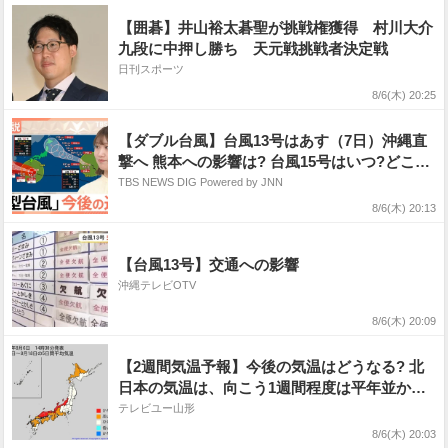
【囲碁】井山裕太碁聖が挑戦権獲得 村川大介
九段に中押し勝ち 天元戦挑戦者決定戦
日刊スポーツ
8/6(木) 20:25
【ダブル台風】台風13号はあす（7日）沖縄直
撃へ 熊本への影響は? 台風15号はいつ?どこに
接近?【Nスタ解説】
TBS NEWS DIG Powered by JNN
8/6(木) 20:13
【台風13号】交通への影響
沖縄テレビOTV
8/6(木) 20:09
【2週間気温予報】今後の気温はどうなる? 北
日本の気温は、向こう1週間程度は平年並か低
い日が多い予報 その後は平年並か高い予報
テレビユー山形
熱中症などに注意 今後の全国の天気を画像
8/6(木) 20:03