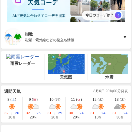
指数
洗濯・紫外線などの役立ち情報
雨雲レーダー
天気図
地震
週間天気
8月6日 20時00分発表
8 (
土
)
9 (
日
)
10 (
月
)
11 (
火
)
12 (
水
)
13 (
木
)
32
26
32
25
31
25
30
24
31
24
31
24
10
20
20
20
10
30
％
％
％
％
％
％