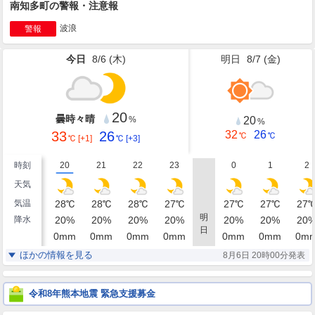
南知多町の警報・注意報
波浪
警報
今日
8/6 (
木
)
明日
8/7 (
金
)
20
曇時々晴
20
%
%
33
26
32
26
℃
℃
℃
[+1]
℃
[+3]
時刻
20
21
22
23
0
1
2
天気
気温
28
℃
28
℃
28
℃
27
℃
27
℃
27
℃
27
明
降水
20
%
20
%
20
%
20
%
20
%
20
%
20
日
0
mm
0
mm
0
mm
0
mm
0
mm
0
mm
0
m
湿度
84
87
87
87
88
89
88
%
%
%
%
%
%
ほかの情報を見る
8月6日 20時00分発表
東南東
東南東
東南東
東南東
東南東
東南東
東南
風
5
5
5
5
5
4
5
m/s
m/s
m/s
m/s
m/s
m/s
m/
令和8年熊本地震 緊急支援募金