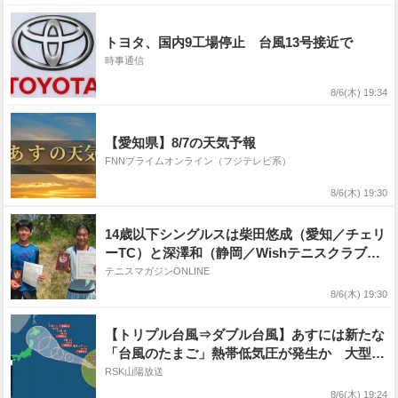
トヨタ、国内9工場停止 台風13号接近で
時事通信
8/6(木) 19:34
【愛知県】8/7の天気予報
FNNプライムオンライン（フジテレビ系）
8/6(木) 19:30
14歳以下シングルスは柴田悠成（愛知／チェリ
ーTC）と深澤和（静岡／Wishテニスクラブ）
が優勝 [第95回東海中日ジュニアテニス選手権
テニスマガジンONLINE
大会]
8/6(木) 19:30
【トリプル台風⇒ダブル台風】あすには新たな
「台風のたまご」熱帯低気圧が発生か 大型の
台風15号は東日本に接近か...大型で強い台風13
RSK山陽放送
号は?雨・風シミュレーションを確認【気象庁
8/6(木) 19:24