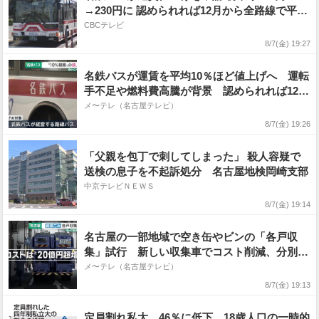
→230円に 認められれば12月から全路線で平均
1割程度の値上げへ 人件費増や燃料価格の高止
CBCテレビ
まりが理由
8/7(金) 19:27
名鉄バスが運賃を平均10％ほど値上げへ 運転
手不足や燃料費高騰が背景 認められれば12月
から
メ〜テレ（名古屋テレビ）
8/7(金) 19:26
「父親を包丁で刺してしまった」 殺人容疑で
送検の息子を不起訴処分 名古屋地検岡崎支部
中京テレビＮＥＷＳ
8/7(金) 19:14
名古屋の一部地域で空き缶やビンの「各戸収
集」試行 新しい収集車でコスト削減、分別意
識アップへ
メ〜テレ（名古屋テレビ）
8/7(金) 19:13
定員割れ私大、46％に低下 18歳人口の一時的