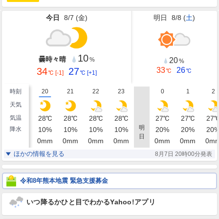
今日
8/7 (
金
)
明日
8/8 (
土
)
10
曇時々晴
20
%
%
34
27
33
26
℃
℃
℃
[-1]
℃
[+1]
時刻
20
21
22
23
0
1
2
天気
気温
28
℃
28
℃
28
℃
28
℃
27
℃
27
℃
27
明
降水
10
%
10
%
10
%
10
%
20
%
20
%
20
日
0
mm
0
mm
0
mm
0
mm
0
mm
0
mm
0
m
湿度
77
82
83
83
85
86
87
%
%
%
%
%
%
ほかの情報を見る
8月7日 20時00分発表
南東
東南東
東南東
東南東
東南東
東南東
東
風
4
3
3
3
3
2
2
m/s
m/s
m/s
m/s
m/s
m/s
m/
令和8年熊本地震 緊急支援募金
いつ降るかひと目でわかるYahoo!アプリ