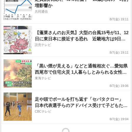
増影響か
共同通信
8/7(金) 19:11
【蓬莱さんのお天気】大型の台風15号が11、12
日に東日本に接近する恐れ 近畿地方は9日、
急な雨にご注意を！
読売テレビ
8/7(金) 19:11
「黒い煙が見える」などと通報相次ぐ…愛知県
西尾市で住宅火災 1人暮らしとみられる女性は
命に別条なし
東海テレビ
8/7(金) 19:06
足や頭でボールを打ち返す「セパタクロー」
日本代表選手らのアドバイス受けて子どもたち
が挑戦 愛知･北名古屋市【アジア大会 愛知･名
CBCテレビ
古屋2026】
8/7(金) 19:04