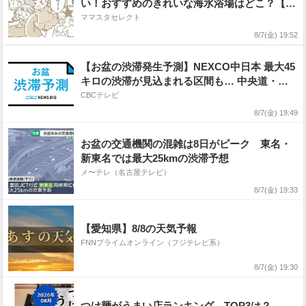
い！おすすめのきれいな海水浴場はどこ？【東
日本エリア編】
ママスタセレクト
8/7(金) 19:52
【お盆の渋滞発生予測】NEXCO中日本 最大45
キロの渋滞が見込まれる区間も… 中央道・東
名・新東名・東名阪道・伊勢湾岸道・北陸道な
CBCテレビ
ど 一覧 （8月7日〜16日）
8/7(金) 19:49
お盆の交通機関の混雑は8日がピーク 東名・
新東名では最大25kmの渋滞予想
メ〜テレ（名古屋テレビ）
8/7(金) 19:33
【愛知県】8/8の天気予報
FNNプライムオンライン（フジテレビ系）
8/7(金) 19:30
つけ麺がうまい店ランキング TOP3は？