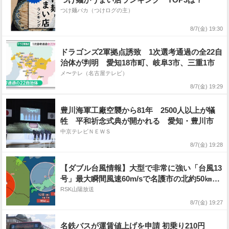
つけ麺バカ（つけログの主）
8/7(金) 19:30
ドラゴンズ2軍拠点誘致 1次選考通過の全22自
治体が判明 愛知18市町、岐阜3市、三重1市
メ〜テレ（名古屋テレビ）
8/7(金) 19:29
豊川海軍工廠空襲から81年 2500人以上が犠
牲 平和祈念式典が開かれる 愛知・豊川市
中京テレビＮＥＷＳ
8/7(金) 19:28
【ダブル台風情報】大型で非常に強い「台風13
号」最大瞬間風速60m/sで名護市の北約50㎞
に...大型「台風15号」は11日（火・祝）から12
RSK山陽放送
日（水）にかけて東日本直撃か...お盆の天気は
8/7(金) 19:27
どうなる?18日（火）までの雨・風シミュレー
ションを確認【気象庁7日午後7時発表】
名鉄バスが運賃値上げを申請 初乗り210円