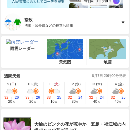
指数
洗濯・紫外線などの役立ち情報
雨雲レーダー
天気図
地震
週間天気
8月7日 20時00分発表
9 (
日
)
10 (
月
)
11 (
火
)
12 (
水
)
13 (
木
)
14 (
金
)
32
26
33
26
33
25
32
24
32
24
32
25
20
20
10
30
40
40
％
％
％
％
％
％
大輪のピンクの花が涼やか 五島・福江城の内