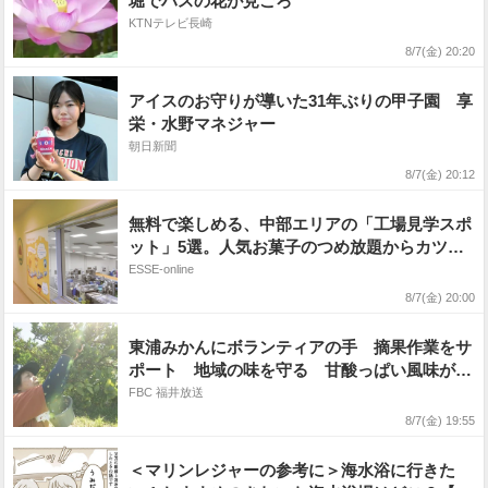
堀でハスの花が見ごろ
KTNテレビ長崎
8/7(金) 20:20
アイスのお守りが導いた31年ぶりの甲子園 享
栄・水野マネジャー
朝日新聞
8/7(金) 20:12
無料で楽しめる、中部エリアの「工場見学スポ
ット」5選。人気お菓子のつめ放題からカツオ
節削り体験まで
ESSE-online
8/7(金) 20:00
東浦みかんにボランティアの手 摘果作業をサ
ポート 地域の味を守る 甘酸っぱい風味が人
気
FBC 福井放送
8/7(金) 19:55
＜マリンレジャーの参考に＞海水浴に行きた