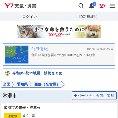
Yahoo!天気・災害
検索
通知
i
ログイン
ID新規取得
台風情報
8月7日 19時45分発表
台風13号は那覇市の北約100kmを西に移動中
令和8年熊本地震 情報まとめ
全国
愛知県
西部（名古屋）
常滑市
パーソナル天気に追加
常滑市の警報・注意報
波浪、雷
注意報