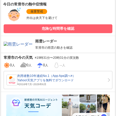
今日の常滑市の熱中症情報
厳重警戒
外出は炎天下を避けて
危険な時間帯を確認
雨雲レーダー
常滑市
の雨雲の動きを確認
常滑市
の今の天気
※19時31分〜20時31分の実況数
0
0
0
--
人
人
人
人