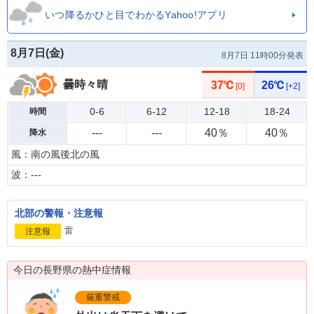
いつ降るかひと目でわかるYahoo!アプリ
8月7日(
金
)
8月7日 11時00分発表
曇時々晴
37℃
26℃
[0]
[+2]
0-6
6-12
12-18
18-24
時間
---
---
40％
40％
降水
風：南の風後北の風
波：---
北部の警報・注意報
雷
注意報
今日の長野県の熱中症情報
厳重警戒