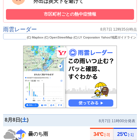
外出は炎天下を避けて
市区町村ごとの熱中症情報
雨雲レーダー
8月7日 12時35分時点
(C) Mapbox
(C) OpenStreetMap
(C) LY Corporation
Yahoo!地図ガイドライン
8月8日(
土
)
8月7日 11時00分発表
曇のち雨
34℃
25℃
[-3]
[-1]