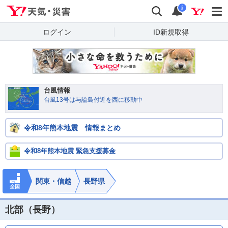
Yahoo!天気・災害
検索
通知
i
ログイン
ID新規取得
台風情報
台風13号は与論島付近を西に移動中
令和8年熊本地震 情報まとめ
令和8年熊本地震 緊急支援募金
関東・信越
長野県
全国
北部（長野）