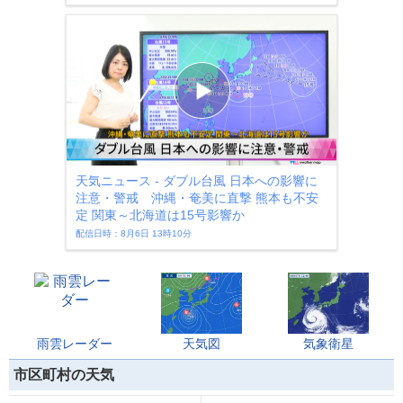
天気ニュース - ダブル台風 日本への影響に
注意・警戒 沖縄・奄美に直撃 熊本も不安
定 関東～北海道は15号影響か
配信日時：8月6日 13時10分
雨雲レーダー
天気図
気象衛星
市区町村の天気