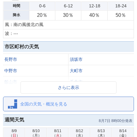
0-6
6-12
12-18
18-24
時間
20％
30％
40％
50％
降水
風：南の風後北の風
波：---
市区町村の天気
長野市
須坂市
中野市
大町市
飯山市
千曲市
さらに表示
池田町
松川村
全国の天気・概況を見る
白馬村
小谷村
坂城町
小布施町
週間天気
8月7日 8時00分発表
8/9
8/10
8/11
8/12
8/13
8/14
（
日
）
（
月
）
（
火
）
（
水
）
（
木
）
（
金
）