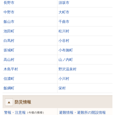
長野市
須坂市
中野市
大町市
飯山市
千曲市
池田町
松川村
白馬村
小谷村
坂城町
小布施町
高山村
山ノ内町
木島平村
野沢温泉村
信濃町
小川村
飯綱町
栄村
防災情報
警報・注意報
避難情報・避難所の開設情報
（今後の推移）