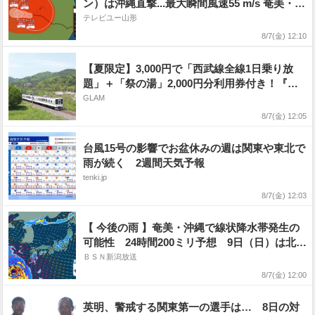
ン）は沖縄直撃...最大瞬間風速55 m/s 奄美・沖
縄では暴風や高波などに厳重に警戒 線状降水
テレビユー山形
帯発生の可能性も 台風15号の今後はどうな
8/7(金) 12:10
る? 進路予想・勢力を詳しく 全国の天気を画
像で 気象庁
【夏限定】3,000円で「西武線全線1日乗り放
題」＋「祭の湯」2,000円分利用券付き！『秩
父 夏のおでかけきっぷ』でお得に秩父観光
GLAM
8/7(金) 12:05
台風15号の影響でお盆休みの週は関東や東北で
雨が続く 2週間天気予報
tenki.jp
8/7(金) 12:03
【 今後の雨 】奄美・沖縄で線状降水帯発生の
可能性 24時間200ミリ予想 9日（日）は北日
本・東日本で警報級大雨のおそれ【台風の予想
ＢＳＮ新潟放送
進路・今後の雨風シミュレーション・7日正午
8/7(金) 12:00
更新】
英明、警戒する関東第一の選手は… 8日の対