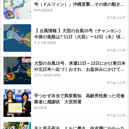
号（ドルフィン）」沖縄直撃…その後の動き
は? 大型の「台風15号（チャンホン）」は東
BSS山陰放送
日本〜北日本に接近か お盆はどうなる? 進
8/7(金) 11:47
路予想・雨風シミュレーション【気象庁6日10
時45分発表】
【 台風情報 】大型の台風15号（チャンホン）
今後の進路は? 11日（火祝）〜12日（水）頃に
東日本から北日本に近づく可能性【今後の進路
ＢＳＮ新潟放送
予想と雨風シミュレーション・7日午前10時5分
8/7(金) 11:30
気象庁発表】
大型の台風15号、来週11日～12日にかけ東日本
や北日本へ近づくおそれ お盆休みにかけて注
意が必要
日テレNEWS NNN
8/7(金) 11:25
手つかず弁当で異変察知 高齢男性救った宅食
業者に感謝状 大宮西署
朝日新聞
8/7(金) 11:15
夫と息子死去…ともに働き、中皮腫にかかった