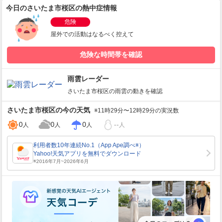
今日のさいたま市桜区の熱中症情報
危険
屋外での活動はなるべく控えて
危険な時間帯を確認
雨雲レーダー
さいたま市桜区
の雨雲の動きを確認
さいたま市桜区
の今の天気
※11時29分〜12時29分の実況数
0
0
0
--
人
人
人
人