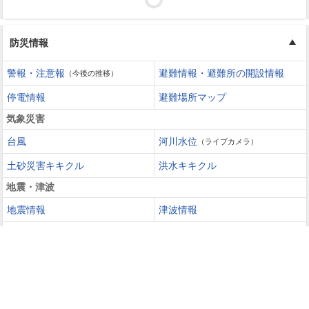
防災情報
警報・注意報
避難情報・避難所の開設情報
（今後の推移）
停電情報
避難場所マップ
気象災害
台風
河川水位
（ライブカメラ）
土砂災害キキクル
洪水キキクル
地震・津波
地震情報
津波情報
火山噴火
火山情報
過去の災害を知る・災害に備える
災害カレンダー
防災手帳