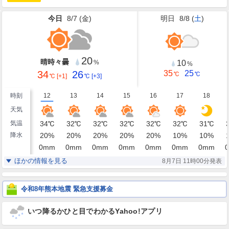
今日
8/7 (
金
)
明日
8/8 (
土
)
20
晴時々曇
10
%
%
34
26
35
25
℃
℃
℃
[+1]
℃
[+3]
時刻
12
13
14
15
16
17
18
天気
気温
34
℃
32
℃
32
℃
32
℃
32
℃
32
℃
31
℃
降水
20
%
20
%
20
%
20
%
20
%
10
%
10
%
0
mm
0
mm
0
mm
0
mm
0
mm
0
mm
0
mm
0
湿度
58
64
64
62
63
65
68
%
%
%
%
%
%
%
ほかの情報を見る
8月7日 11時00分発表
南南西
南南東
南南東
南
南
南
南
風
2
3
4
4
4
4
3
m/s
m/s
m/s
m/s
m/s
m/s
m/s
令和8年熊本地震 緊急支援募金
いつ降るかひと目でわかるYahoo!アプリ