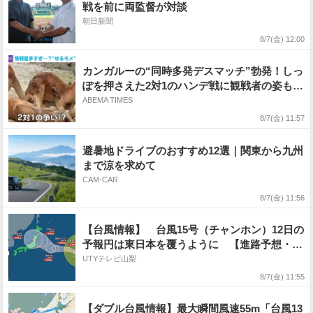
戦を前に両監督が対談
朝日新聞
8/7(金) 12:00
カンガルーの“同時多発デスマッチ”勃発！しっ
ぽを押さえた2対1のハンデ戦に観戦者の姿も…
自由すぎるカオスな光景が話題
ABEMA TIMES
8/7(金) 11:57
避暑地ドライブのおすすめ12選｜関東から九州
まで涼を求めて
CAM-CAR
8/7(金) 11:56
【台風情報】 台風15号（チャンホン）12日の
予報円は東日本を覆うように 【進路予想・雨
と風のシミュレーション】
UTYテレビ山梨
8/7(金) 11:55
【ダブル台風情報】最大瞬間風速55m「台風13