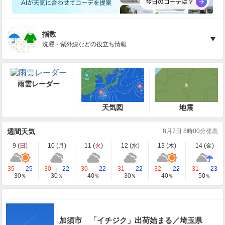
指数
洗濯・紫外線などの役立ち情報
雨雲レーダー
天気図
地震
週間天気
8月7日 8時00分発表
9 (
日
)
10 (
月
)
11 (
火
)
12 (
水
)
13 (
木
)
14 (
金
)
35
25
30
22
30
22
31
22
32
22
31
23
30
30
40
30
40
50
％
％
％
％
％
％
加須市 「イチジク」出荷始まる／埼玉県