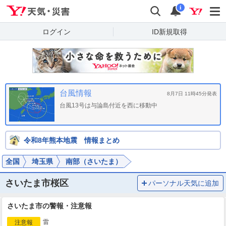
Yahoo!天気・災害
検索
通知
i
ログイン
ID新規取得
台風情報
8月7日 11時45分発表
台風13号は与論島付近を西に移動中
令和8年熊本地震 情報まとめ
全国
埼玉県
南部（さいたま）
さいたま市桜区
パーソナル天気に追加
さいたま市の警報・注意報
雷
注意報