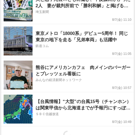
2人 妻が裁判所前で「勝利和解」と掲げる
建材メーカーに損害賠償を求めたアスベスト訴
埼玉新聞
訟、一部和解「今までに13人が亡くなった」
8/7(金) 11:10
東京メトロ「18000系」デビュー5周年！ 同じ
東京の地下を走る「兄弟車両」も活躍中
鉄道コム
8/7(金) 11:05
熊谷にアメリカンカフェ 肉メインのバーガー
とプレッツェル看板に
みんなの経済新聞ネットワーク
8/7(金) 10:57
【台風情報】“大型”の台風15号（チャンホン）
は関東甲信から北海道までが予報円にすっぽ
り 今後の進路は?勢力は?【17日（月）まで
ＳＢＣ信越放送
の雨風シミュレーション画像掲載】お盆の天気
8/7(金) 10:49
に影響?（6日午前10時5分・気象庁発表）