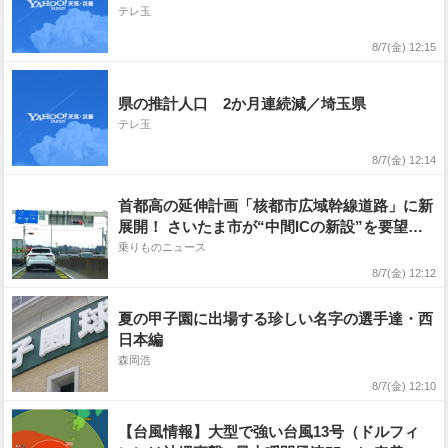
テレ玉
8/7(金) 12:15
県の推計人口 2か月連続減／埼玉県
テレ玉
8/7(金) 12:14
首都高の延伸計画「核都市広域幹線道路」に新
展開！ さいたま市が“中間ICの新設”を要望へ
そこは田んぼのド真ん中!?
乗りものニュース
8/7(金) 12:12
夏の甲子園に出場する珍しい名字の選手達・西
日本編
森岡浩
8/7(金) 12:10
【台風情報】大型で強い台風13号（ドルフィ