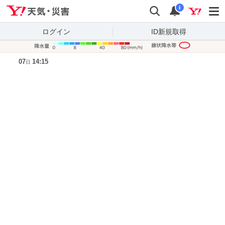
Yahoo!天気・災害
検索
通知
i
ログイン
ID新規取得
降水量凡
07
14:15
日