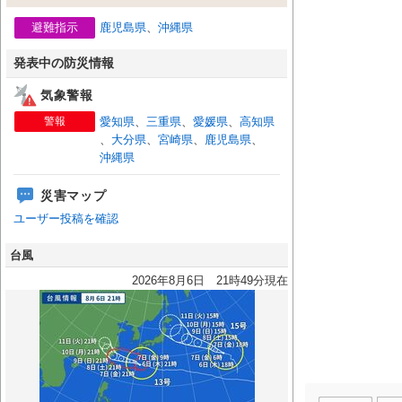
避難指示
鹿児島県
、
沖縄県
発表中の防災情報
気象警報
警報
愛知県
、
三重県
、
愛媛県
、
高知県
、
大分県
、
宮崎県
、
鹿児島県
、
沖縄県
災害マップ
ユーザー投稿を確認
台風
2026年8月6日 21時49分現在