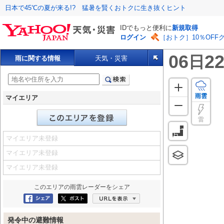
日本で45℃の夏が来る!? 猛暑を賢くおトクに生き抜くヒント
IDでもっと便利に
新規取得
ログイン
［おトク］10％OFF
06
22
日
雨に関する情報
天気・災害
雨雲
マイエリア
雷
マイエリア未登録
マイエリア未登録
マイエリア未登録
このエリアの
雨雲レーダー
をシェア
Facebookにシェア
ポスト
URLを表示
発令中の避難情報