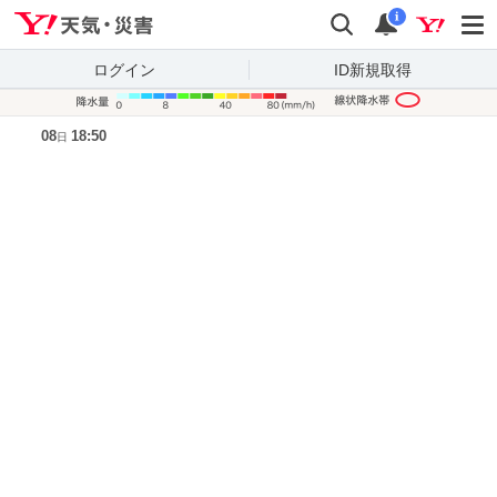
Yahoo!天気・災害
検索
通知
i
ログイン
ID新規取得
降水量凡
08
18:50
日