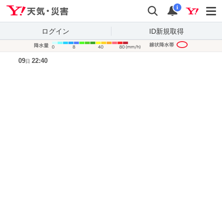
Yahoo!天気・災害
検索
通知
i
ログイン
ID新規取得
降水量凡
09
22:40
日