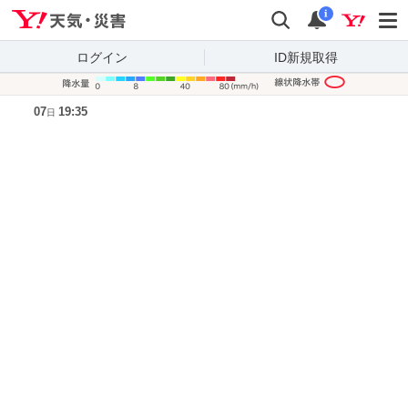
Yahoo!天気・災害
検索
通知
i
ログイン
ID新規取得
降水量凡
07
19:35
日