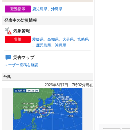
避難指示
鹿児島県
、
沖縄県
発表中の防災情報
気象警報
警報
愛媛県
、
高知県
、
大分県
、
宮崎県
、
鹿児島県
、
沖縄県
災害マップ
ユーザー投稿を確認
台風
2026年8月7日 7時02分現在