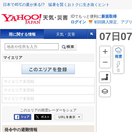
日本で45℃の夏が来る!? 猛暑を賢くおトクに生き抜くヒント
IDでもっと便利に
新規取得
ログイン
初回購入限定、アプ
07
07
日
雨に関する情報
天気・災害
雨雲
マイエリア
雷
マイエリア未登録
マイエリア未登録
マイエリア未登録
このエリアの
雨雲レーダー
をシェア
Facebookにシェア
ポスト
URLを表示
発令中の避難情報