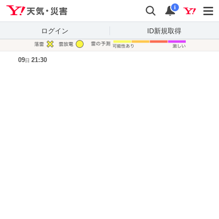
Yahoo!天気・災害
検索
通知
i
ログイン
ID新規取得
凡例
09
21:30
日