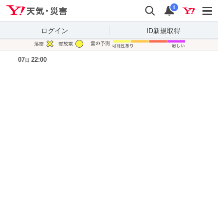
Yahoo!天気・災害
検索
通知
i
ログイン
ID新規取得
凡例
07
22:00
日