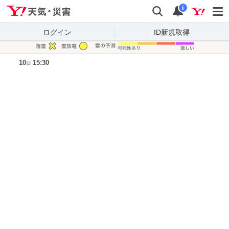
Yahoo!天気・災害
検索
通知
i
ログイン
ID新規取得
凡例
10
15:30
日