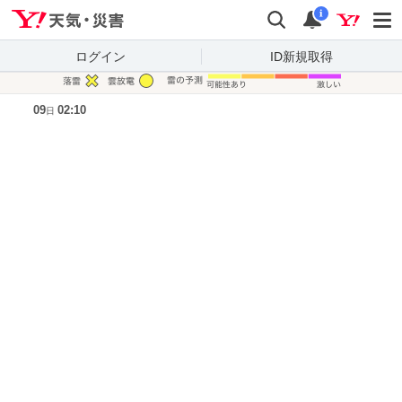
Yahoo!天気・災害
検索
通知
i
ログイン
ID新規取得
凡例
09
02:10
日