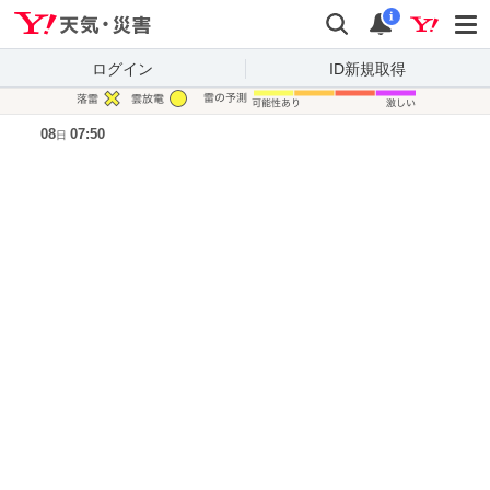
Yahoo!天気・災害
検索
通知
i
ログイン
ID新規取得
凡例
08
07:50
日