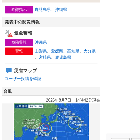
避難指示
鹿児島県
、
沖縄県
発表中の防災情報
気象警報
危険警報
沖縄県
警報
山形県
、
愛媛県
、
高知県
、
大分県
、
宮崎県
、
鹿児島県
災害マップ
ユーザー投稿を確認
台風
2026年8月7日 14時42分現在