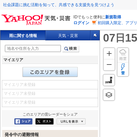
社会課題に挑む活動を知って、共感できる支援先を見つけよう
IDでもっと便利に
新規取得
ログイン
初回購入限定、アプ
07
15
日
雨に関する情報
天気・災害
雨雲
マイエリア
雷
マイエリア未登録
マイエリア未登録
マイエリア未登録
このエリアの
雷レーダー
をシェア
Facebookにシェア
ポスト
URLを表示
発令中の避難情報