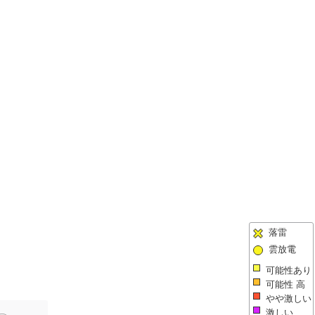
落雷
雲放電
可能性あり
可能性 高
やや激しい
激しい