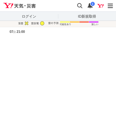
Yahoo!天気・災害
検索
通知
i
ログイン
ID新規取得
凡例
07
21:00
日