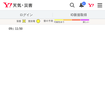
Yahoo!天気・災害
検索
通知
i
ログイン
ID新規取得
凡例
09
11:50
日