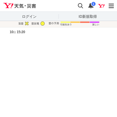
Yahoo!天気・災害
検索
通知
i
ログイン
ID新規取得
凡例
10
15:20
日