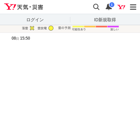
Yahoo!天気・災害
検索
通知
i
ログイン
ID新規取得
凡例
08
15:50
日