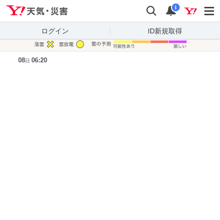
Yahoo!天気・災害
検索
通知
i
ログイン
ID新規取得
凡例
08
06:20
日