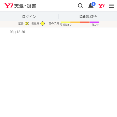
Yahoo!天気・災害
検索
通知
i
ログイン
ID新規取得
凡例
06
18:20
日