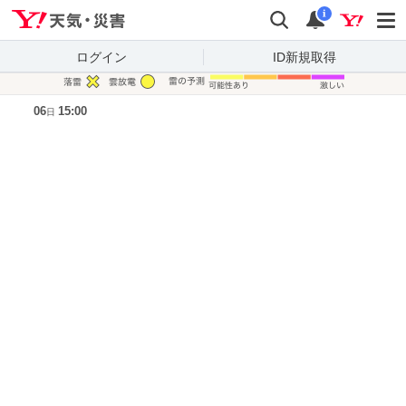
Yahoo!天気・災害
検索
通知
i
ログイン
ID新規取得
凡例
06
15:00
日