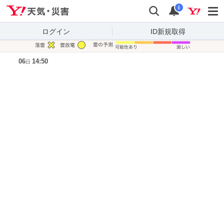
Yahoo!天気・災害
検索
通知
i
ログイン
ID新規取得
凡例
06
14:50
日