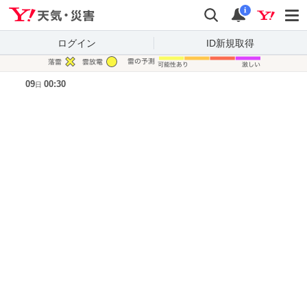
Yahoo!天気・災害
検索
通知
i
ログイン
ID新規取得
凡例
09
00:30
日