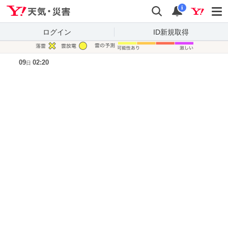
Yahoo!天気・災害
検索
通知
i
ログイン
ID新規取得
凡例
09
02:20
日