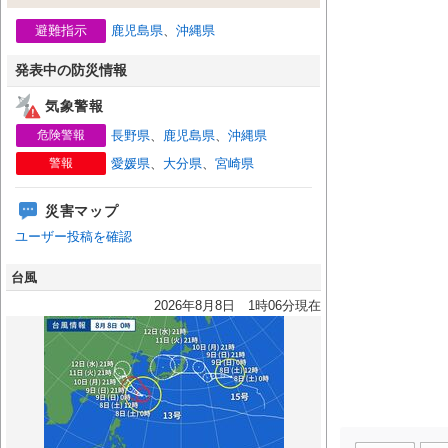
避難指示
鹿児島県
、
沖縄県
発表中の防災情報
気象警報
危険警報
長野県
、
鹿児島県
、
沖縄県
警報
愛媛県
、
大分県
、
宮崎県
災害マップ
ユーザー投稿を確認
台風
2026年8月8日 1時06分現在