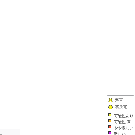
落雷
雲放電
可能性あり
可能性 高
やや激しい
激しい