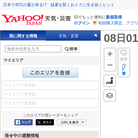
日本で45℃の夏が来る!? 猛暑を賢くおトクに生き抜くヒント
IDでもっと便利に
新規取得
ログイン
初回購入限定、アプ
08
01
日
雨に関する情報
天気・災害
雨雲
マイエリア
雷
マイエリア未登録
マイエリア未登録
マイエリア未登録
このエリアの
雷レーダー
をシェア
Facebookにシェア
ポスト
URLを表示
発令中の避難情報