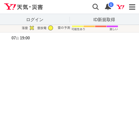
Yahoo!天気・災害
検索
通知
i
ログイン
ID新規取得
凡例
07
19:00
日