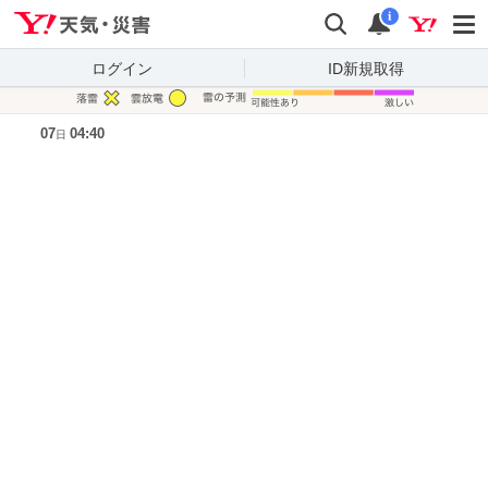
Yahoo!天気・災害
検索
通知
i
ログイン
ID新規取得
凡例
07
04:40
日