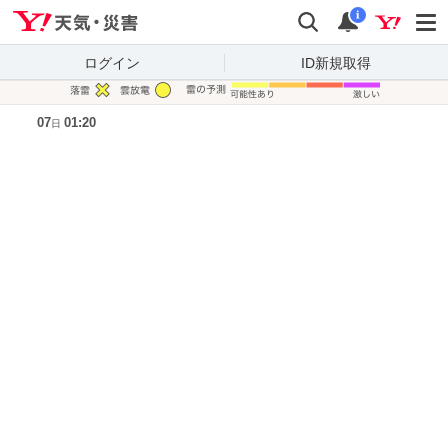
Yahoo!天気・災害
検索
通知
i
ログイン
ID新規取得
凡例
07
01:20
日