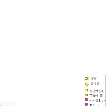
落雷
雲放電
可能性あり
可能性 高
やや激しい
激しい