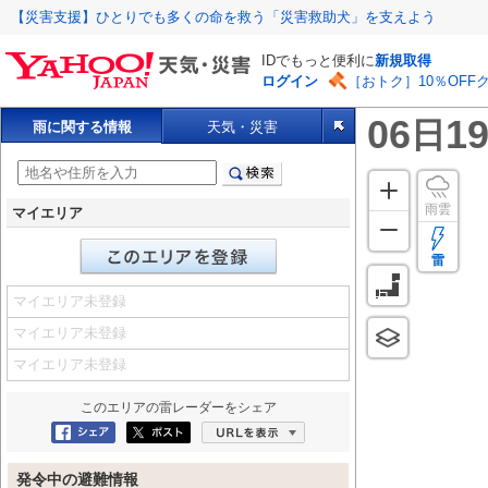
【災害支援】ひとりでも多くの命を救う「災害救助犬」を支えよう
IDでもっと便利に
新規取得
ログイン
［おトク］10％OFF
06
19
日
雨に関する情報
天気・災害
雨雲
マイエリア
雷
マイエリア未登録
マイエリア未登録
マイエリア未登録
このエリアの
雷レーダー
をシェア
Facebookにシェア
ポスト
URLを表示
発令中の避難情報