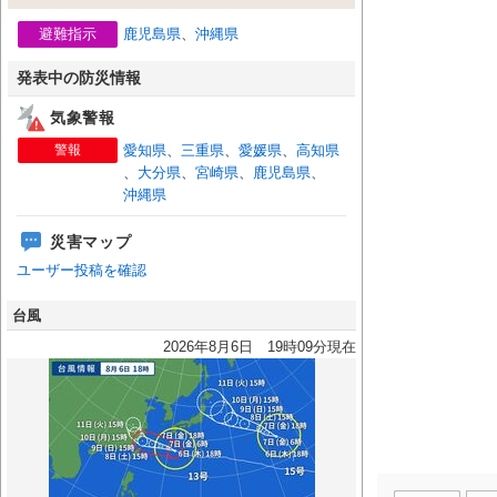
避難指示
鹿児島県
、
沖縄県
発表中の防災情報
気象警報
警報
愛知県
、
三重県
、
愛媛県
、
高知県
、
大分県
、
宮崎県
、
鹿児島県
、
沖縄県
災害マップ
ユーザー投稿を確認
台風
2026年8月6日 19時09分現在