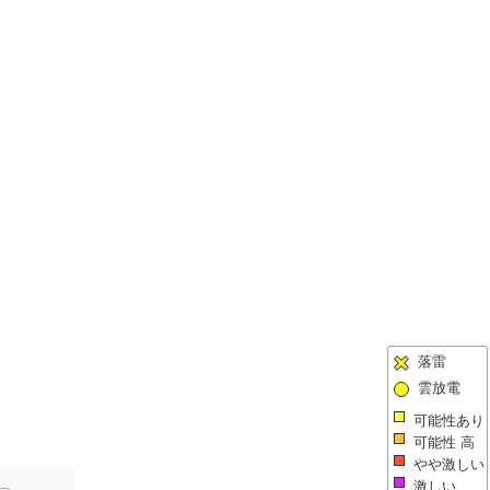
落雷
雲放電
可能性あり
可能性 高
やや激しい
激しい