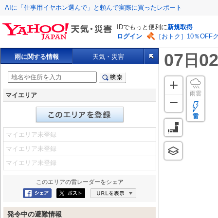
AIに「仕事用イヤホン選んで」と頼んで実際に買ったレポート
IDでもっと便利に
新規取得
ログイン
［おトク］10％OFF
07
02
日
雨に関する情報
天気・災害
雨雲
マイエリア
雷
マイエリア未登録
マイエリア未登録
マイエリア未登録
このエリアの
雷レーダー
をシェア
Facebookにシェア
ポスト
URLを表示
発令中の避難情報