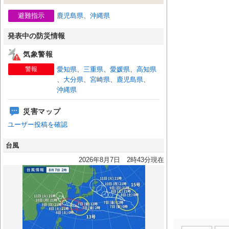
避難指示
鹿児島県
、
沖縄県
発表中の防災情報
気象警報
警報
愛知県
、
三重県
、
愛媛県
、
高知県
、
大分県
、
宮崎県
、
鹿児島県
、
沖縄県
災害マップ
ユーザー投稿を確認
台風
2026年8月7日 2時43分現在