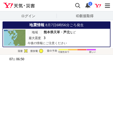
Yahoo!天気・災害
検索
通知
i
ログイン
ID新規取得
地震情報
8月7日6時56分ごろ発生
熊本県天草・芦北
地域
など
3
最大震度
今後の情報にご注意ください
凡例
07
06:50
日