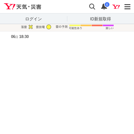
Yahoo!天気・災害
検索
通知
i
ログイン
ID新規取得
凡例
06
18:30
日