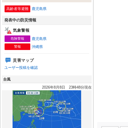
高齢者等避難
鹿児島県
発表中の防災情報
気象警報
危険警報
鹿児島県
警報
沖縄県
災害マップ
ユーザー投稿を確認
台風
2026年8月8日 23時48分現在