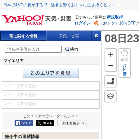
日本で45℃の夏が来る!? 猛暑を賢くおトクに生き抜くヒント
IDでもっと便利に
新規取得
ログイン
［おトク］10％OFF
08
23
日
雨に関する情報
天気・災害
雨雲
マイエリア
雷
マイエリア未登録
マイエリア未登録
マイエリア未登録
このエリアの
雷レーダー
をシェア
Facebookにシェア
ポスト
URLを表示
発令中の避難情報