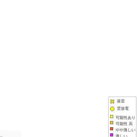
落雷
雲放電
可能性あり
可能性 高
やや激しい
激しい