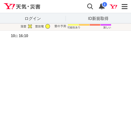
Yahoo!天気・災害
検索
通知
i
ログイン
ID新規取得
凡例
10
16:10
日