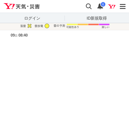
Yahoo!天気・災害
検索
通知
i
ログイン
ID新規取得
凡例
09
08:40
日