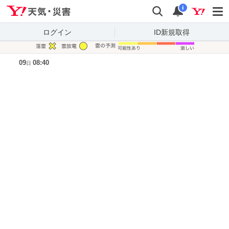
Yahoo!天気・災害
検索
通知
i
ログイン
ID新規取得
凡例
09
08:40
日